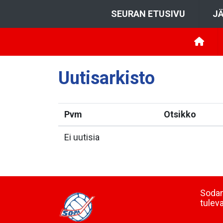
SEURAN ETUSIVU
JÄ
Uutisarkisto
Pvm
Otsikko
Ei uutisia
Sodan
tulev