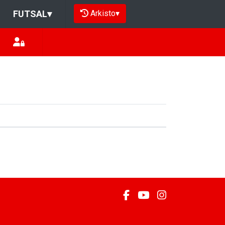
Arkisto
▾
FUTSAL
▾