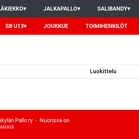
ÄKIEKKO
▾
JALKAPALLO
▾
SALIBANDY
▾
SB U13
▾
JOUKKUE
TOIMIHENKILÖT
Luokittelu
kylän Pallo ry - Nuorissa on
aisuus