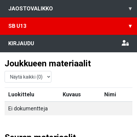
JAOSTOVALIKKO
▾
SB U13
▾
KIRJAUDU
Joukkueen materiaalit
Luokittelu
Kuvaus
Nimi
Ei dokumentteja