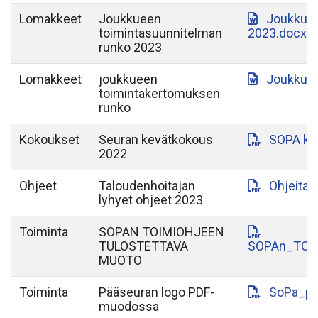
Lomakkeet
Joukkueen
Joukkuee
toimintasuunnitelman
2023.docx
runko 2023
Lomakkeet
joukkueen
Joukkuee
toimintakertomuksen
runko
Kokoukset
Seuran kevätkokous
SOPA ke
2022
Ohjeet
Taloudenhoitajan
Ohjeita_
lyhyet ohjeet 2023
Toiminta
SOPAN TOIMIOHJEEN
TULOSTETTAVA
SOPAn_TOI
MUOTO
Toiminta
Pääseuran logo PDF-
SoPa_pa
muodossa