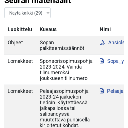
Seuran materiaalit
Luokittelu
Kuvaus
Nimi
Ohjeet
Sopan
Ansiole
palkitsemissäännöt
Lomakkeet
Sponsorisopimuspohja
Sopa_yh
2023-2024. Vaihda
tilinumeroksi
joukkueen tilinumero
Lomakkeet
Pelaajasopimuspohja
Pelaajas
2023-24 jääkiekon
tiedoin. Käytettäessä
jalkapallossa tai
salibandyssä
muutettava punaisella
kirjoitetut kohdat.