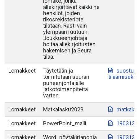
lomake, jonka
allekirjoittavat kaikki ne
henkilöt, joiden
rikosrekisteriote
tilataan. Rasti vain
ylempään ruutuun.
Joukkueenjohtaja
hoitaa allekirjoitusten
hakemisen ja Seura
tilaa.
Lomakkeet
Täytetään ja
suostumu
toimitetaan seuran
tilaamiseksi
puheenjohtajalle
jatkotoimenpiteitä
varten.
Lomakkeet
Matkalasku2023
matkalas
Lomakkeet
PowerPoint_malli
190313-S
Lomakkeet
Word_pöytäkirjapohja
190313-S