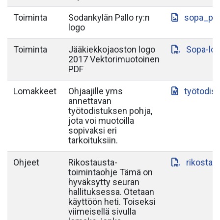
Toiminta
Sodankylän Pallo ry:n
sopa_paa
logo
Toiminta
Jääkiekkojaoston logo
Sopa-lo
2017 Vektorimuotoinen
PDF
Lomakkeet
Ohjaajille yms
työtodis
annettavan
työtodistuksen pohja,
jota voi muotoilla
sopivaksi eri
tarkoituksiin.
Ohjeet
Rikostausta-
rikostau
toimintaohje Tämä on
hyväksytty seuran
hallituksessa. Otetaan
käyttöön heti. Toiseksi
viimeisellä sivulla