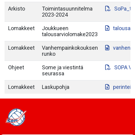
Arkisto
Toimintasuunnitelma
SoPa_to
2023-2024
Lomakkeet
Joukkueen
talousar
talousarviolomake2023
Lomakkeet
Vanhempainkokouksen
vanhenp
runko
Ohjeet
Some ja viestintä
SOPA VI
seurassa
Lomakkeet
Laskupohja
perintein