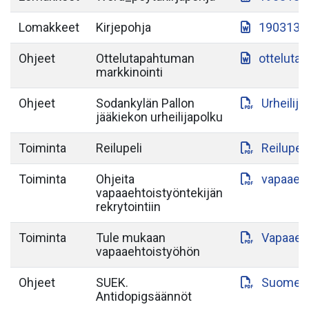
Lomakkeet
Kirjepohja
190313-S
Ohjeet
Ottelutapahtuman
otteluta
markkinointi
Ohjeet
Sodankylän Pallon
Urheilij
jääkiekon urheilijapolku
Toiminta
Reilupeli
Reilupeli
Toiminta
Ohjeita
vapaaeht
vapaaehtoistyöntekijän
rekrytointiin
Toiminta
Tule mukaan
Vapaaeht
vapaaehtoistyöhön
Ohjeet
SUEK.
Suomen-a
Antidopigsäännöt