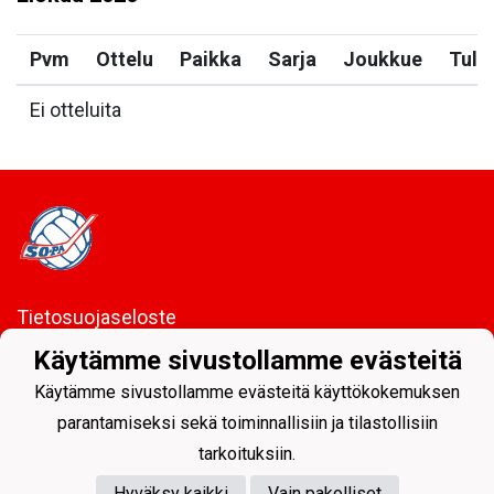
Pvm
Ottelu
Paikka
Sarja
Joukkue
Tulo
Ei otteluita
Tietosuojaseloste
Käytämme sivustollamme evästeitä
Sodankylän Pallo ry - Nuorissa on tulevaisuus
Käytämme sivustollamme evästeitä käyttökokemuksen
parantamiseksi sekä toiminnallisiin ja tilastollisiin
tarkoituksiin.
Hyväksy kaikki
Vain pakolliset