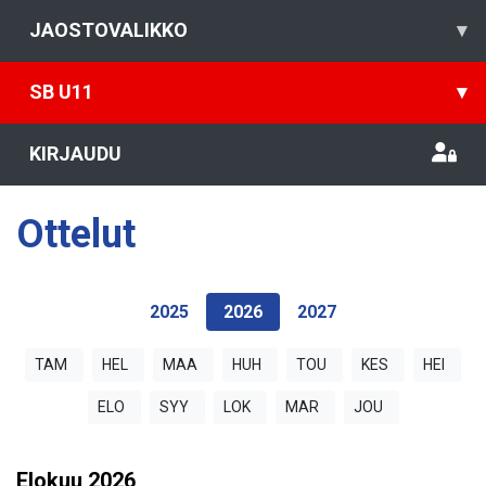
JAOSTOVALIKKO
▾
SB U11
▾
KIRJAUDU
Ottelut
2025
2026
2027
TAM
HEL
MAA
HUH
TOU
KES
HEI
ELO
SYY
LOK
MAR
JOU
Elokuu
2026