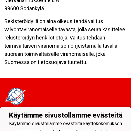
Metsähannuksentie 6 A 1
99600 Sodankylä
Rekisteröidyllä on aina oikeus tehdä valitus
valvontaviranomaiselle tavasta, jolla seura käsittelee
rekisteröidyn henkilötietoja. Valitus tehdään
toimivaltaisen viranomaisen ohjeistamalla tavalla
suoraan toimivaltaiselle viranomaiselle, joka
Suomessa on tietosuojavaltuutettu.
Käytämme sivustollamme evästeitä
Tietosuojaseloste
Käytämme sivustollamme evästeitä käyttökokemuksen
Sodankylän Pallo ry - Nuorissa on tulevaisuus