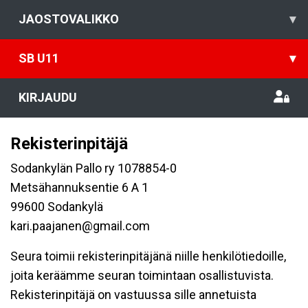
JAOSTOVALIKKO
▾
SB U11
▾
KIRJAUDU
Rekisterinpitäjä
Sodankylän Pallo ry 1078854-0
Metsähannuksentie 6 A 1
99600 Sodankylä
kari.paajanen@gmail.com
Seura toimii rekisterinpitäjänä niille henkilötiedoille,
joita keräämme seuran toimintaan osallistuvista.
Rekisterinpitäjä on vastuussa sille annetuista