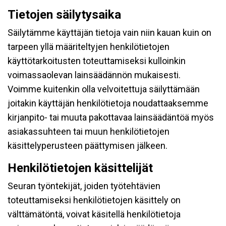
Tietojen säilytysaika
Säilytämme käyttäjän tietoja vain niin kauan kuin on
tarpeen yllä määriteltyjen henkilötietojen
käyttötarkoitusten toteuttamiseksi kulloinkin
voimassaolevan lainsäädännön mukaisesti.
Voimme kuitenkin olla velvoitettuja säilyttämään
joitakin käyttäjän henkilötietoja noudattaaksemme
kirjanpito- tai muuta pakottavaa lainsäädäntöä myös
asiakassuhteen tai muun henkilötietojen
käsittelyperusteen päättymisen jälkeen.
Henkilötietojen käsittelijät
Seuran työntekijät, joiden työtehtävien
toteuttamiseksi henkilötietojen käsittely on
välttämätöntä, voivat käsitellä henkilötietoja