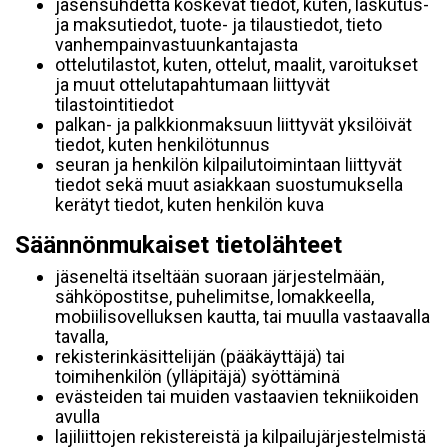
jäsensuhdetta koskevat tiedot, kuten, laskutus-
ja maksutiedot, tuote- ja tilaustiedot, tieto
vanhempainvastuunkantajasta
ottelutilastot, kuten, ottelut, maalit, varoitukset
ja muut ottelutapahtumaan liittyvät
tilastointitiedot
palkan- ja palkkionmaksuun liittyvät yksilöivät
tiedot, kuten henkilötunnus
seuran ja henkilön kilpailutoimintaan liittyvät
tiedot sekä muut asiakkaan suostumuksella
kerätyt tiedot, kuten henkilön kuva
Säännönmukaiset tietolähteet
jäseneltä itseltään suoraan järjestelmään,
sähköpostitse, puhelimitse, lomakkeella,
mobiilisovelluksen kautta, tai muulla vastaavalla
tavalla,
rekisterinkäsittelijän (pääkäyttäjä) tai
toimihenkilön (ylläpitäjä) syöttäminä
evästeiden tai muiden vastaavien tekniikoiden
avulla
lajiliittojen rekistereistä ja kilpailujärjestelmistä