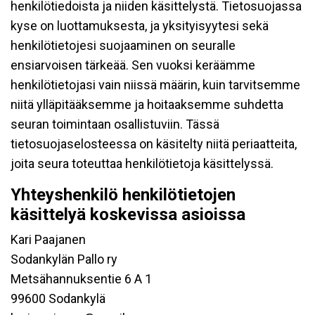
henkilötiedoista ja niiden käsittelystä. Tietosuojassa
kyse on luottamuksesta, ja yksityisyytesi sekä
henkilötietojesi suojaaminen on seuralle
ensiarvoisen tärkeää. Sen vuoksi keräämme
henkilötietojasi vain niissä määrin, kuin tarvitsemme
niitä ylläpitääksemme ja hoitaaksemme suhdetta
seuran toimintaan osallistuviin. Tässä
tietosuojaselosteessa on käsitelty niitä periaatteita,
joita seura toteuttaa henkilötietoja käsittelyssä.
Yhteyshenkilö henkilötietojen
käsittelyä koskevissa asioissa
Kari Paajanen
Sodankylän Pallo ry
Metsähannuksentie 6 A 1
99600 Sodankylä