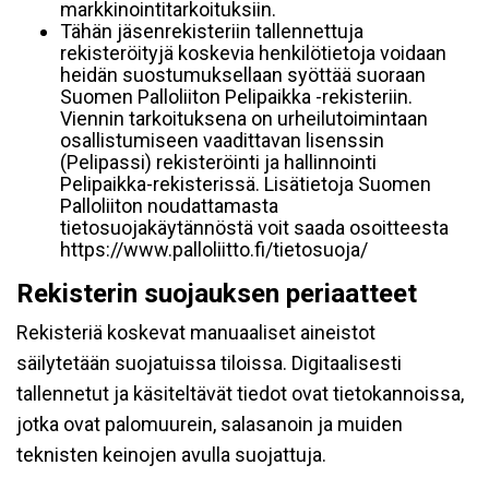
markkinointitarkoituksiin.
Tähän jäsenrekisteriin tallennettuja
rekisteröityjä koskevia henkilötietoja voidaan
heidän suostumuksellaan syöttää suoraan
Suomen Palloliiton Pelipaikka -rekisteriin.
Viennin tarkoituksena on urheilutoimintaan
osallistumiseen vaadittavan lisenssin
(Pelipassi) rekisteröinti ja hallinnointi
Pelipaikka-rekisterissä. Lisätietoja Suomen
Palloliiton noudattamasta
tietosuojakäytännöstä voit saada osoitteesta
https://www.palloliitto.fi/tietosuoja/
Rekisterin suojauksen periaatteet
Rekisteriä koskevat manuaaliset aineistot
säilytetään suojatuissa tiloissa. Digitaalisesti
tallennetut ja käsiteltävät tiedot ovat tietokannoissa,
jotka ovat palomuurein, salasanoin ja muiden
teknisten keinojen avulla suojattuja.