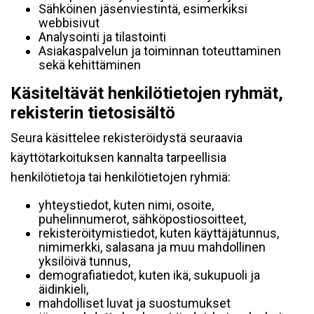
Sähköinen jäsenviestintä, esimerkiksi
webbisivut
Analysointi ja tilastointi
Asiakaspalvelun ja toiminnan toteuttaminen
sekä kehittäminen
Käsiteltävät henkilötietojen ryhmät,
rekisterin tietosisältö
Seura käsittelee rekisteröidystä seuraavia
käyttötarkoituksen kannalta tarpeellisia
henkilötietoja tai henkilötietojen ryhmiä:
yhteystiedot, kuten nimi, osoite,
puhelinnumerot, sähköpostiosoitteet,
rekisteröitymistiedot, kuten käyttäjätunnus,
nimimerkki, salasana ja muu mahdollinen
yksilöivä tunnus,
demografiatiedot, kuten ikä, sukupuoli ja
äidinkieli,
mahdolliset luvat ja suostumukset