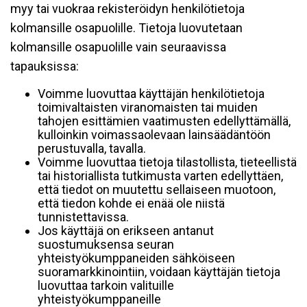
myy tai vuokraa rekisteröidyn henkilötietoja
kolmansille osapuolille. Tietoja luovutetaan
kolmansille osapuolille vain seuraavissa
tapauksissa:
Voimme luovuttaa käyttäjän henkilötietoja
toimivaltaisten viranomaisten tai muiden
tahojen esittämien vaatimusten edellyttämällä,
kulloinkin voimassaolevaan lainsäädäntöön
perustuvalla, tavalla.
Voimme luovuttaa tietoja tilastollista, tieteellistä
tai historiallista tutkimusta varten edellyttäen,
että tiedot on muutettu sellaiseen muotoon,
että tiedon kohde ei enää ole niistä
tunnistettavissa.
Jos käyttäjä on erikseen antanut
suostumuksensa seuran
yhteistyökumppaneiden sähköiseen
suoramarkkinointiin, voidaan käyttäjän tietoja
luovuttaa tarkoin valituille
yhteistyökumppaneille