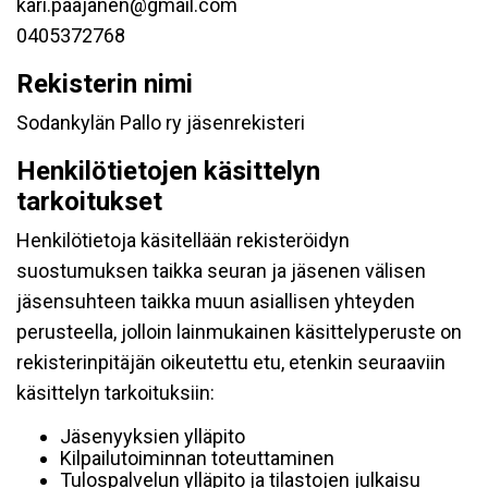
kari.paajanen@gmail.com
0405372768
Rekisterin nimi
Sodankylän Pallo ry jäsenrekisteri
Henkilötietojen käsittelyn
tarkoitukset
Henkilötietoja käsitellään rekisteröidyn
suostumuksen taikka seuran ja jäsenen välisen
jäsensuhteen taikka muun asiallisen yhteyden
perusteella, jolloin lainmukainen käsittelyperuste on
rekisterinpitäjän oikeutettu etu, etenkin seuraaviin
käsittelyn tarkoituksiin:
Jäsenyyksien ylläpito
Kilpailutoiminnan toteuttaminen
Tulospalvelun ylläpito ja tilastojen julkaisu