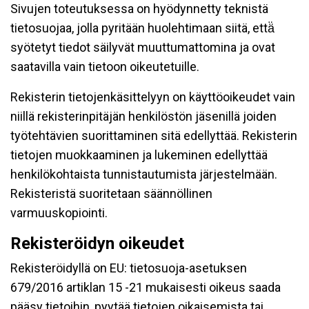
Sivujen toteutuksessa on hyödynnetty teknistä
tietosuojaa, jolla pyritään huolehtimaan siitä, että̈
syötetyt tiedot säilyvät muuttumattomina ja ovat
saatavilla vain tietoon oikeutetuille.
Rekisterin tietojenkäsittelyyn on käyttöoikeudet vain
niillä rekisterinpitäjän henkilöstön jäsenillä joiden
työtehtävien suorittaminen sitä edellyttää. Rekisterin
tietojen muokkaaminen ja lukeminen edellyttää
henkilökohtaista tunnistautumista järjestelmään.
Rekisteristä suoritetaan säännöllinen
varmuuskopiointi.
Rekisteröidyn oikeudet
Rekisteröidyllä on EU: tietosuoja-asetuksen
679/2016 artiklan 15 -21 mukaisesti oikeus saada
pääsy tietoihin, pyytää tietojen oikaisemista tai