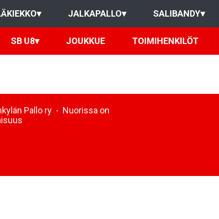
ÄKIEKKO
▾
JALKAPALLO
▾
SALIBANDY
▾
SB U8
▾
JOUKKUE
TOIMIHENKILÖT
kylän Pallo ry - Nuorissa on
aisuus