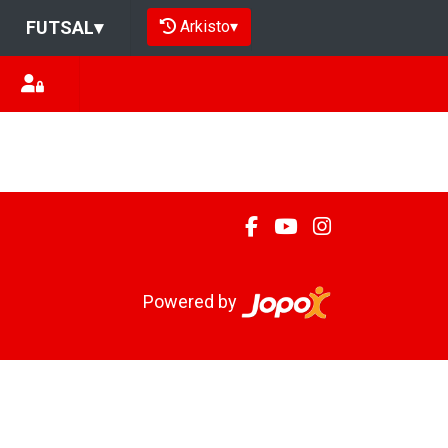
Arkisto
▾
FUTSAL
▾
Powered by