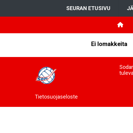
SEURAN ETUSIVU
JÄ
Ei lomakkeita
Sodan
tulev
Tietosuojaseloste