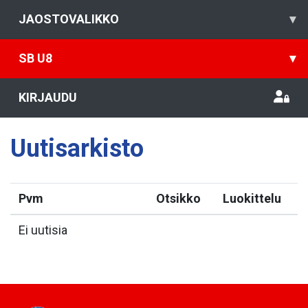
JAOSTOVALIKKO
▾
SB U8
▾
KIRJAUDU
Uutisarkisto
Pvm
Otsikko
Luokittelu
Ei uutisia