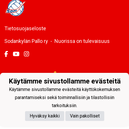
Tietosuojaseloste
Sodankylän Pallo ry - Nuorissa on tulevaisuus
Powered by
Käytämme sivustollamme evästeitä
Käytämme sivustollamme evästeitä käyttökokemuksen
parantamiseksi sekä toiminnallisiin ja tilastollisiin
tarkoituksiin.
Hyväksy kaikki
Vain pakolliset