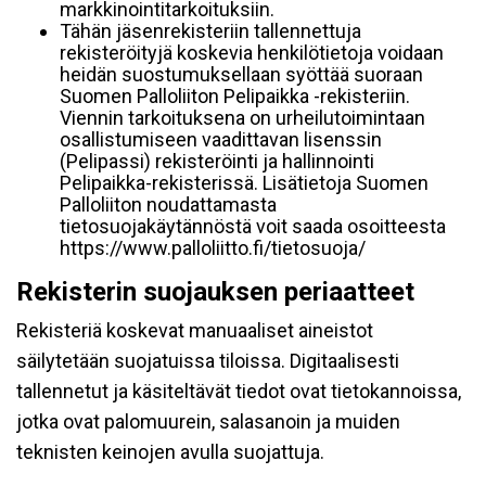
markkinointitarkoituksiin.
Tähän jäsenrekisteriin tallennettuja
rekisteröityjä koskevia henkilötietoja voidaan
heidän suostumuksellaan syöttää suoraan
Suomen Palloliiton Pelipaikka -rekisteriin.
Viennin tarkoituksena on urheilutoimintaan
osallistumiseen vaadittavan lisenssin
(Pelipassi) rekisteröinti ja hallinnointi
Pelipaikka-rekisterissä. Lisätietoja Suomen
Palloliiton noudattamasta
tietosuojakäytännöstä voit saada osoitteesta
https://www.palloliitto.fi/tietosuoja/
Rekisterin suojauksen periaatteet
Rekisteriä koskevat manuaaliset aineistot
säilytetään suojatuissa tiloissa. Digitaalisesti
tallennetut ja käsiteltävät tiedot ovat tietokannoissa,
jotka ovat palomuurein, salasanoin ja muiden
teknisten keinojen avulla suojattuja.