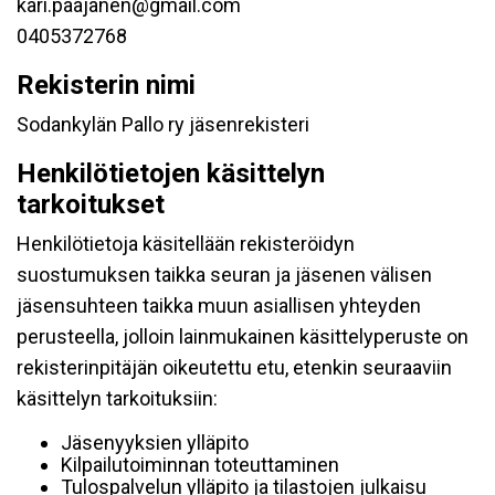
kari.paajanen@gmail.com
0405372768
Rekisterin nimi
Sodankylän Pallo ry jäsenrekisteri
Henkilötietojen käsittelyn
tarkoitukset
Henkilötietoja käsitellään rekisteröidyn
suostumuksen taikka seuran ja jäsenen välisen
jäsensuhteen taikka muun asiallisen yhteyden
perusteella, jolloin lainmukainen käsittelyperuste on
rekisterinpitäjän oikeutettu etu, etenkin seuraaviin
käsittelyn tarkoituksiin:
Jäsenyyksien ylläpito
Kilpailutoiminnan toteuttaminen
Tulospalvelun ylläpito ja tilastojen julkaisu