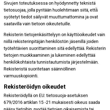
Sivujen toteutuksessa on hyödynnetty teknistä
tietosuojaa, jolla pyritään huolehtimaan siitä, että̈
syötetyt tiedot säilyvät muuttumattomina ja ovat
saatavilla vain tietoon oikeutetuille.
Rekisterin tietojenkäsittelyyn on käyttöoikeudet vain
niillä rekisterinpitäjän henkilöstön jäsenillä joiden
työtehtävien suorittaminen sitä edellyttää. Rekisterin
tietojen muokkaaminen ja lukeminen edellyttää
henkilökohtaista tunnistautumista järjestelmään.
Rekisteristä suoritetaan säännöllinen
varmuuskopiointi.
Rekisteröidyn oikeudet
Rekisteröidyllä on EU: tietosuoja-asetuksen
679/2016 artiklan 15 -21 mukaisesti oikeus saada
pääsy tietoihin, pyytää tietojen oikaisemista tai