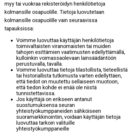
myy tai vuokraa rekisteröidyn henkilötietoja
kolmansille osapuolille. Tietoja luovutetaan
kolmansille osapuolille vain seuraavissa
tapauksissa:
Voimme luovuttaa käyttäjän henkilötietoja
toimivaltaisten viranomaisten tai muiden
tahojen esittämien vaatimusten edellyttämällä,
kulloinkin voimassaolevaan lainsäädäntöön
perustuvalla, tavalla.
Voimme luovuttaa tietoja tilastollista, tieteellistä
tai historiallista tutkimusta varten edellyttäen,
että tiedot on muutettu sellaiseen muotoon,
että tiedon kohde ei enää ole niistä
tunnistettavissa.
Jos käyttäjä on erikseen antanut
suostumuksensa seuran
yhteistyökumppaneiden sähköiseen
suoramarkkinointiin, voidaan käyttäjän tietoja
luovuttaa tarkoin valituille
yhteistyökumppaneille