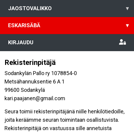
JAOSTOVALIKKO
▾
ESKARISÄBÄ
▾
KIRJAUDU
Rekisterinpitäjä
Sodankylän Pallo ry 1078854-0
Metsähannuksentie 6 A 1
99600 Sodankylä
kari.paajanen@gmail.com
Seura toimii rekisterinpitäjänä niille henkilötiedoille,
joita keräämme seuran toimintaan osallistuvista.
Rekisterinpitäjä on vastuussa sille annetuista