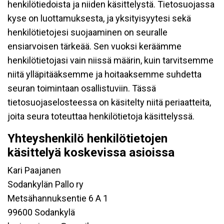
henkilötiedoista ja niiden käsittelystä. Tietosuojassa
kyse on luottamuksesta, ja yksityisyytesi sekä
henkilötietojesi suojaaminen on seuralle
ensiarvoisen tärkeää. Sen vuoksi keräämme
henkilötietojasi vain niissä määrin, kuin tarvitsemme
niitä ylläpitääksemme ja hoitaaksemme suhdetta
seuran toimintaan osallistuviin. Tässä
tietosuojaselosteessa on käsitelty niitä periaatteita,
joita seura toteuttaa henkilötietoja käsittelyssä.
Yhteyshenkilö henkilötietojen
käsittelyä koskevissa asioissa
Kari Paajanen
Sodankylän Pallo ry
Metsähannuksentie 6 A 1
99600 Sodankylä