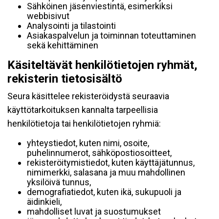
Sähköinen jäsenviestintä, esimerkiksi
webbisivut
Analysointi ja tilastointi
Asiakaspalvelun ja toiminnan toteuttaminen
sekä kehittäminen
Käsiteltävät henkilötietojen ryhmät,
rekisterin tietosisältö
Seura käsittelee rekisteröidystä seuraavia
käyttötarkoituksen kannalta tarpeellisia
henkilötietoja tai henkilötietojen ryhmiä:
yhteystiedot, kuten nimi, osoite,
puhelinnumerot, sähköpostiosoitteet,
rekisteröitymistiedot, kuten käyttäjätunnus,
nimimerkki, salasana ja muu mahdollinen
yksilöivä tunnus,
demografiatiedot, kuten ikä, sukupuoli ja
äidinkieli,
mahdolliset luvat ja suostumukset