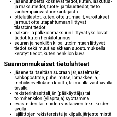
jäsensuhdetta koskevat tiedot, kuten, laskutus-
ja maksutiedot, tuote- ja tilaustiedot, tieto
vanhempainvastuunkantajasta
ottelutilastot, kuten, ottelut, maalit, varoitukset
ja muut ottelutapahtumaan liittyvät
tilastointitiedot
palkan- ja palkkionmaksuun liittyvät yksilöivät
tiedot, kuten henkilötunnus
seuran ja henkilön kilpailutoimintaan liittyvät
tiedot sekä muut asiakkaan suostumuksella
kerätyt tiedot, kuten henkilön kuva
Säännönmukaiset tietolähteet
jäseneltä itseltään suoraan järjestelmään,
sähköpostitse, puhelimitse, lomakkeella,
mobiilisovelluksen kautta, tai muulla vastaavalla
tavalla,
rekisterinkäsittelijän (pääkäyttäjä) tai
toimihenkilön (ylläpitäjä) syöttäminä
evästeiden tai muiden vastaavien tekniikoiden
avulla
lajiliittojen rekistereistä ja kilpailujärjestelmistä