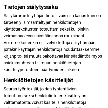
Tietojen säilytysaika
Säilytämme käyttäjän tietoja vain niin kauan kuin on
tarpeen yllä määriteltyjen henkilötietojen
käyttötarkoitusten toteuttamiseksi kulloinkin
voimassaolevan lainsäädännön mukaisesti.
Voimme kuitenkin olla velvoitettuja säilyttämään
joitakin käyttäjän henkilötietoja noudattaaksemme
kirjanpito- tai muuta pakottavaa lainsäädäntöä myös
asiakassuhteen tai muun henkilötietojen
käsittelyperusteen päättymisen jälkeen.
Henkilötietojen käsittelijät
Seuran työntekijät, joiden työtehtävien
toteuttamiseksi henkilötietojen käsittely on
välttämätöntä, voivat käsitellä henkilötietoja