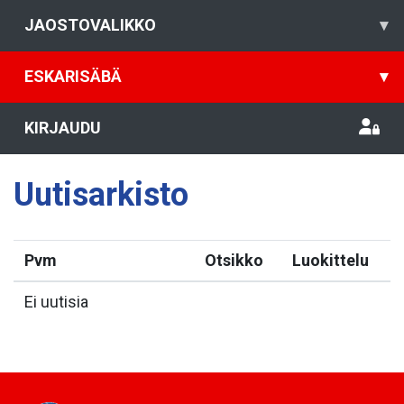
JAOSTOVALIKKO
▾
ESKARISÄBÄ
▾
KIRJAUDU
Uutisarkisto
Pvm
Otsikko
Luokittelu
Ei uutisia