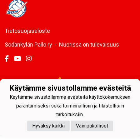
Tietosuojaseloste
Sodankylän Pallo ry - Nuorissa on tulevaisuus
Powered by
Käytämme sivustollamme evästeitä
Käytämme sivustollamme evästeitä käyttökokemuksen
parantamiseksi sekä toiminnallisiin ja tilastollisiin
tarkoituksiin.
Hyväksy kaikki
Vain pakolliset