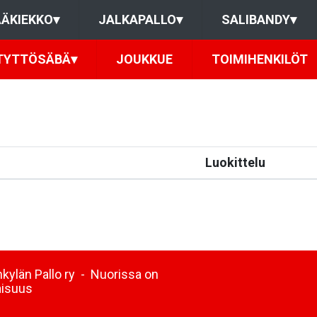
ÄKIEKKO
▾
JALKAPALLO
▾
SALIBANDY
▾
TYTTÖSÄBÄ
▾
JOUKKUE
TOIMIHENKILÖT
Luokittelu
kylän Pallo ry - Nuorissa on
aisuus