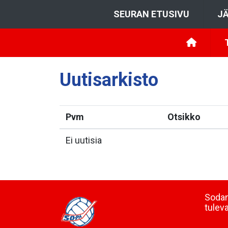
SEURAN ETUSIVU
JÄ
Uutisarkisto
Pvm
Otsikko
Ei uutisia
Sodan
tulev