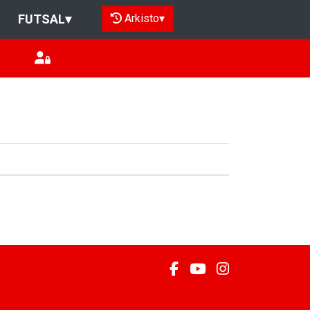
Arkisto
▾
FUTSAL
▾