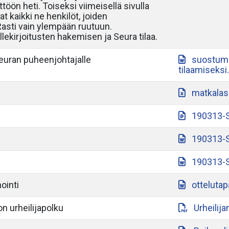
töön heti. Toiseksi viimeisellä sivulla
at kaikki ne henkilöt, joiden
 Rasti vain ylempään ruutuun.
lekirjoitusten hakemisen ja Seura tilaa.
seuran puheenjohtajalle
suostumu
tilaamiseksi
matkalas
190313-S
190313-S
190313-S
ointi
otteluta
n urheilijapolku
Urheilij