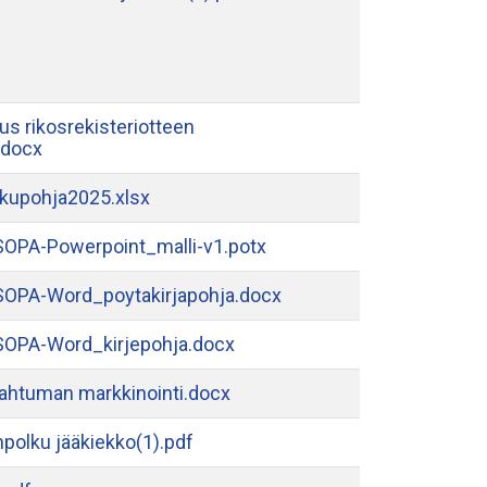
s rikosrekisteriotteen
.docx
kupohja2025.xlsx
OPA-Powerpoint_malli-v1.potx
OPA-Word_poytakirjapohja.docx
OPA-Word_kirjepohja.docx
pahtuman markkinointi.docx
anpolku jääkiekko(1).pdf