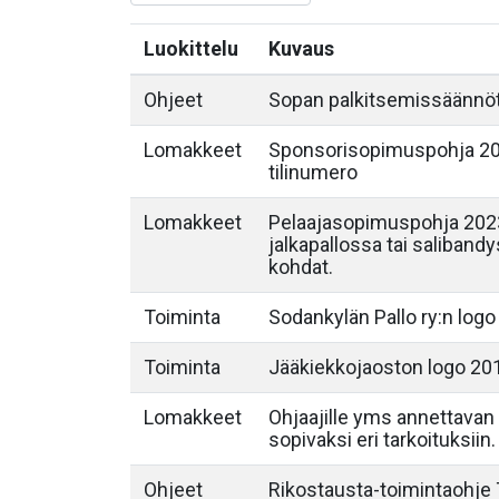
Luokittelu
Kuvaus
Ohjeet
Sopan palkitsemissäännö
Lomakkeet
Sponsorisopimuspohja 202
tilinumero
Lomakkeet
Pelaajasopimuspohja 2023
jalkapallossa tai saliband
kohdat.
Toiminta
Sodankylän Pallo ry:n logo
Toiminta
Jääkiekkojaoston logo 20
Lomakkeet
Ohjaajille yms annettavan 
sopivaksi eri tarkoituksiin.
Ohjeet
Rikostausta-toimintaohje