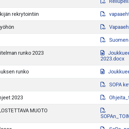
Reilupeli
ijän rekrytointiin
vapaaeht
työhön
Vapaaeht
Suomen-a
itelman runko 2023
Joukkuee
2023.docx
muksen runko
Joukkuee
SOPA ke
hjeet 2023
Ohjeita_
LOSTETTAVA MUOTO
SOPAn_TOI