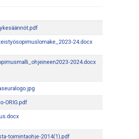
vykesäännöt.pdf
teistyösopimuslomake_2023-24.docx
opimusmalli_ohjeineen2023-2024.docx
seuralogo.jpg
go-ORIG.pdf
tus.docx
sta-toimintaohje-2014(1).pdf