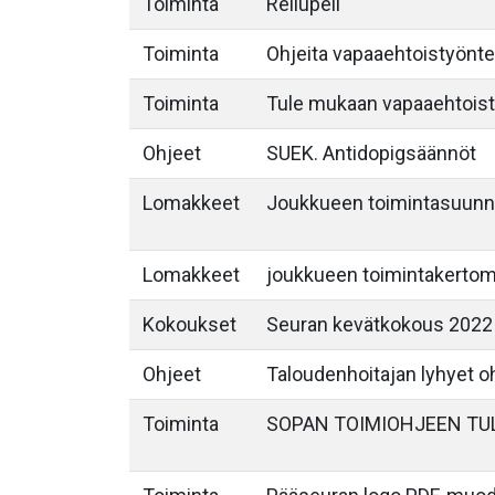
Toiminta
Reilupeli
Toiminta
Ohjeita vapaaehtoistyöntek
Toiminta
Tule mukaan vapaaehtois
Ohjeet
SUEK. Antidopigsäännöt
Lomakkeet
Joukkueen toimintasuunn
Lomakkeet
joukkueen toimintakerto
Kokoukset
Seuran kevätkokous 2022
Ohjeet
Taloudenhoitajan lyhyet o
Toiminta
SOPAN TOIMIOHJEEN TU