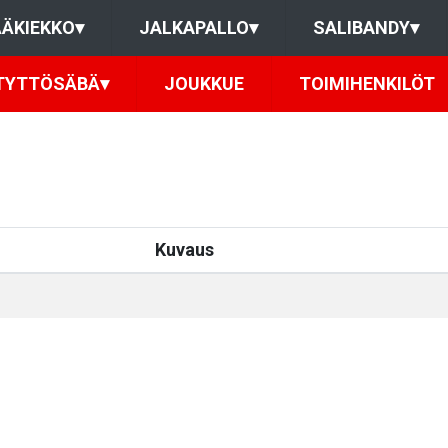
ÄKIEKKO
▾
JALKAPALLO
▾
SALIBANDY
▾
TYTTÖSÄBÄ
▾
JOUKKUE
TOIMIHENKILÖT
Kuvaus