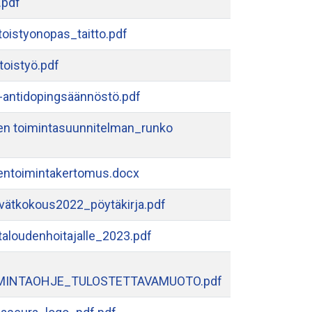
.pdf
oistyonopas_taitto.pdf
oistyö.pdf
ntidopingsäännöstö.pdf
n toimintasuunnitelman_runko
ntoimintakertomus.docx
vätkokous2022_pöytäkirja.pdf
taloudenhoitajalle_2023.pdf
MINTAOHJE_TULOSTETTAVAMUOTO.pdf