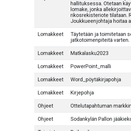
hallituksessa. Otetaan käyt
lomake, jonka allekirjoittav
rikosrekisteriote tilataan.
Joukkueenjohtaja hoitaa al
Lomakkeet
Täytetään ja toimitetaan 
jatkotoimenpiteitä varten.
Lomakkeet
Matkalasku2023
Lomakkeet
PowerPoint_malli
Lomakkeet
Word_pöytäkirjapohja
Lomakkeet
Kirjepohja
Ohjeet
Ottelutapahtuman markkin
Ohjeet
Sodankylän Pallon jääkieko