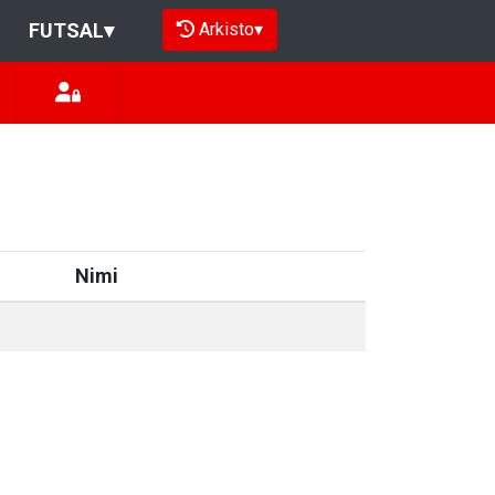
Arkisto
▾
FUTSAL
▾
Nimi