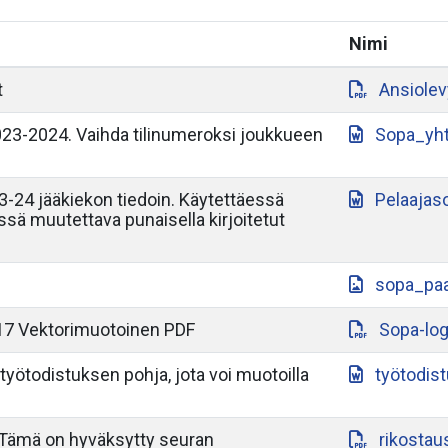
Nimi
t
Ansiole
3-2024. Vaihda tilinumeroksi joukkueen
Sopa_yh
-24 jääkiekon tiedoin. Käytettäessä
Pelaajas
yssä muutettava punaisella kirjoitetut
sopa_paa
17 Vektorimuotoinen PDF
Sopa-lo
työtodistuksen pohja, jota voi muotoilla
työtodis
 Tämä on hyväksytty seuran
rikostau