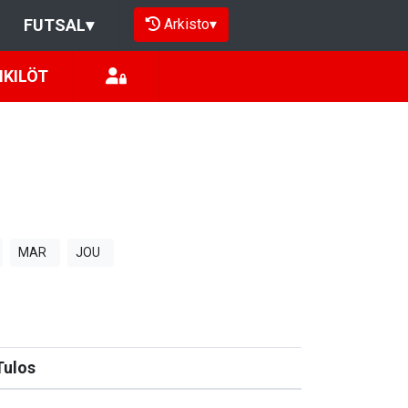
Arkisto
▾
FUTSAL
▾
NKILÖT
MAR
JOU
Tulos