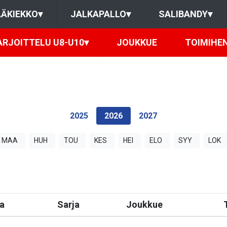
ÄKIEKKO
▾
JALKAPALLO
▾
SALIBANDY
▾
RJOITTELU U8-U10
▾
JOUKKUE
TOIMIHE
2025
2026
2027
MAA
HUH
TOU
KES
HEI
ELO
SYY
LOK
a
Sarja
Joukkue