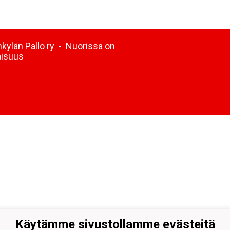
kylän Pallo ry - Nuorissa on
aisuus
Käytämme sivustollamme evästeitä