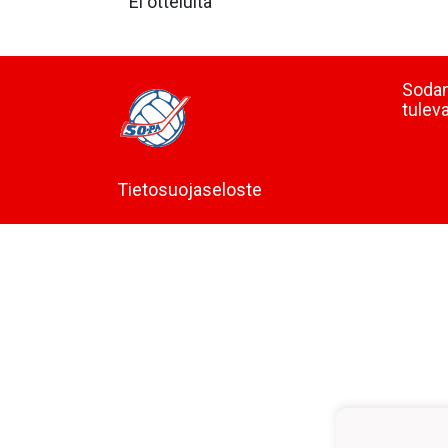
Ei otteluita
Sodan
tulev
Tietosuojaseloste