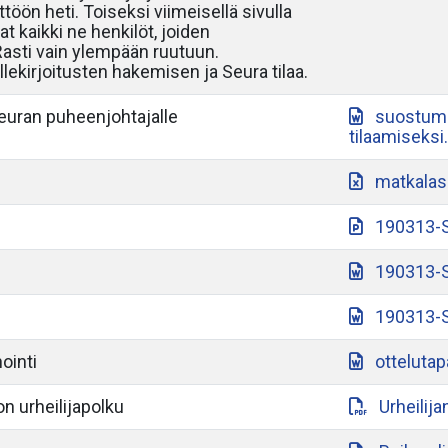
töön heti. Toiseksi viimeisellä sivulla
at kaikki ne henkilöt, joiden
 Rasti vain ylempään ruutuun.
lekirjoitusten hakemisen ja Seura tilaa.
seuran puheenjohtajalle
suostumu
tilaamiseksi
matkalas
190313-S
190313-S
190313-S
ointi
otteluta
n urheilijapolku
Urheilij