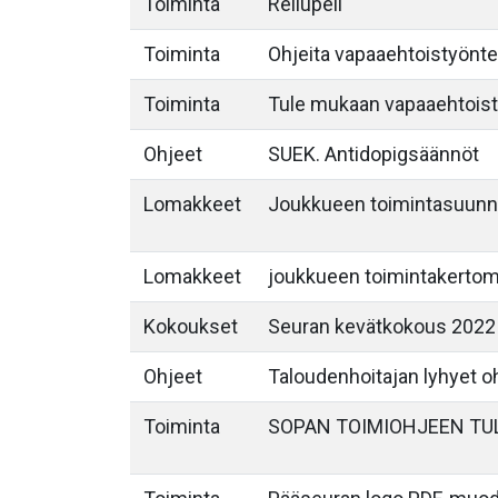
Toiminta
Reilupeli
Toiminta
Ohjeita vapaaehtoistyöntek
Toiminta
Tule mukaan vapaaehtois
Ohjeet
SUEK. Antidopigsäännöt
Lomakkeet
Joukkueen toimintasuunn
Lomakkeet
joukkueen toimintakerto
Kokoukset
Seuran kevätkokous 2022
Ohjeet
Taloudenhoitajan lyhyet o
Toiminta
SOPAN TOIMIOHJEEN TU