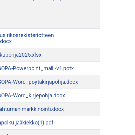
s rikosrekisteriotteen
.docx
kupohja2025.xlsx
OPA-Powerpoint_malli-v1.potx
OPA-Word_poytakirjapohja.docx
OPA-Word_kirjepohja.docx
pahtuman markkinointi.docx
anpolku jääkiekko(1).pdf