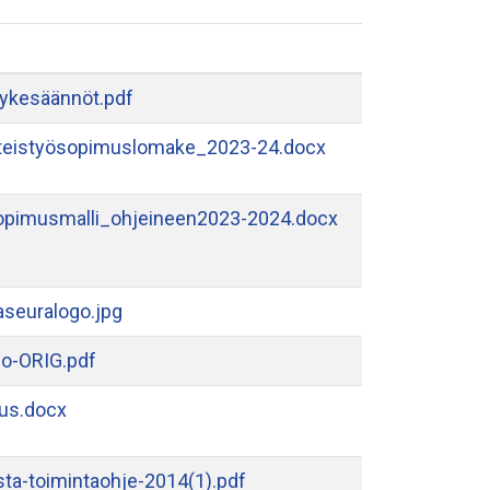
vykesäännöt.pdf
teistyösopimuslomake_2023-24.docx
opimusmalli_ohjeineen2023-2024.docx
seuralogo.jpg
go-ORIG.pdf
tus.docx
sta-toimintaohje-2014(1).pdf