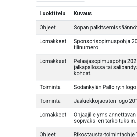
Luokittelu
Kuvaus
Ohjeet
Sopan palkitsemissäännö
Lomakkeet
Sponsorisopimuspohja 202
tilinumero
Lomakkeet
Pelaajasopimuspohja 2023
jalkapallossa tai saliband
kohdat.
Toiminta
Sodankylän Pallo ry:n logo
Toiminta
Jääkiekkojaoston logo 20
Lomakkeet
Ohjaajille yms annettavan 
sopivaksi eri tarkoituksiin.
Ohjeet
Rikostausta-toimintaohje