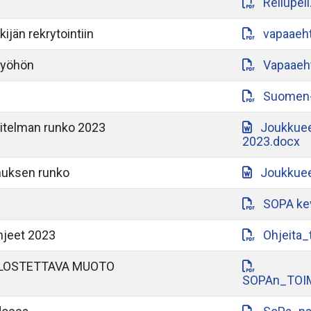
Reilupeli
ijän rekrytointiin
vapaaeht
työhön
Vapaaeht
Suomen-a
itelman runko 2023
Joukkuee
2023.docx
muksen runko
Joukkuee
SOPA ke
hjeet 2023
Ohjeita_
LOSTETTAVA MUOTO
SOPAn_TOI