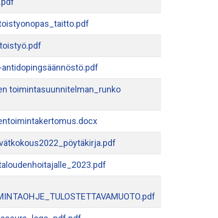
.pdf
oistyonopas_taitto.pdf
oistyö.pdf
ntidopingsäännöstö.pdf
n toimintasuunnitelman_runko
ntoimintakertomus.docx
vätkokous2022_pöytäkirja.pdf
taloudenhoitajalle_2023.pdf
MINTAOHJE_TULOSTETTAVAMUOTO.pdf