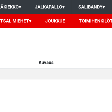
ÄKIEKKO
▾
JALKAPALLO
▾
SALIBANDY
▾
TSAL MIEHET
▾
JOUKKUE
TOIMIHENKILÖ
Kuvaus