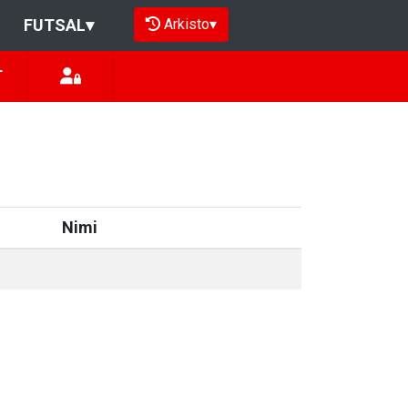
Arkisto
▾
FUTSAL
▾
T
Nimi