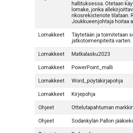
hallituksessa. Otetaan käyt
lomake, jonka allekirjoittav
rikosrekisteriote tilataan.
Joukkueenjohtaja hoitaa al
Lomakkeet
Täytetään ja toimitetaan 
jatkotoimenpiteitä varten.
Lomakkeet
Matkalasku2023
Lomakkeet
PowerPoint_malli
Lomakkeet
Word_pöytäkirjapohja
Lomakkeet
Kirjepohja
Ohjeet
Ottelutapahtuman markkin
Ohjeet
Sodankylän Pallon jääkieko