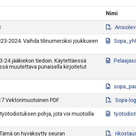
Nimi
t
Ansiole
3-2024. Vaihda tilinumeroksi joukkueen
Sopa_yh
-24 jääkiekon tiedoin. Käytettäessä
Pelaajas
yssä muutettava punaisella kirjoitetut
sopa_paa
17 Vektorimuotoinen PDF
Sopa-lo
työtodistuksen pohja, jota voi muotoilla
työtodis
 Tämä on hyväksytty seuran
rikostau