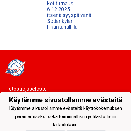
kotiturnaus
6.12.2025
itsenäisyyspäivänä
Sodankylän
liikuntahallilla.
Tietosuojaseloste
Käytämme sivustollamme evästeitä
Sodankylän Pallo ry - Nuorissa on tulevaisuus
Käytämme sivustollamme evästeitä käyttökokemuksen
parantamiseksi sekä toiminnallisiin ja tilastollisiin
tarkoituksiin.