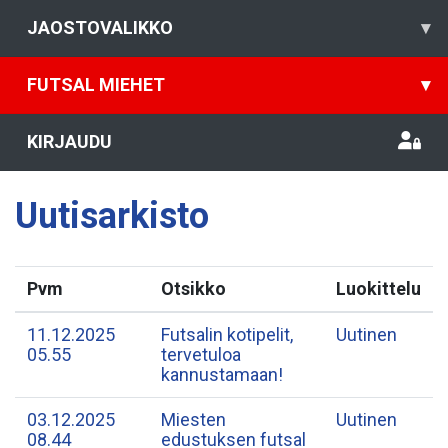
JAOSTOVALIKKO
▾
FUTSAL MIEHET
▾
KIRJAUDU
Uutisarkisto
Pvm
Otsikko
Luokittelu
11.12.2025
Futsalin kotipelit,
Uutinen
05.55
tervetuloa
kannustamaan!
03.12.2025
Miesten
Uutinen
08.44
edustuksen futsal