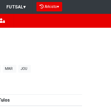
Arkisto
▾
FUTSAL
▾
MAR
JOU
Tulos