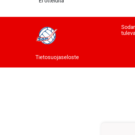
Ei otteluita
Sodan
tulev
Tietosuojaseloste