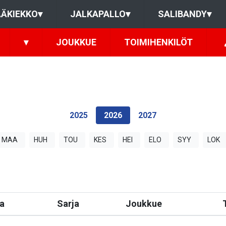
ÄKIEKKO
▾
JALKAPALLO
▾
SALIBANDY
▾
▾
JOUKKUE
TOIMIHENKILÖT
2025
2026
2027
MAA
HUH
TOU
KES
HEI
ELO
SYY
LOK
a
Sarja
Joukkue