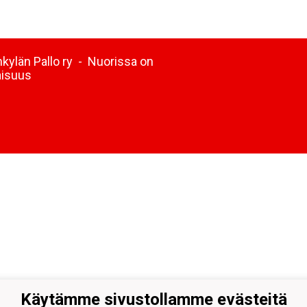
kylän Pallo ry - Nuorissa on
aisuus
Käytämme sivustollamme evästeitä