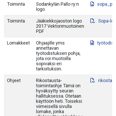
Toiminta
Sodankylän Pallo ry:n
sopa_paa
logo
Toiminta
Jääkiekkojaoston logo
Sopa-lo
2017 Vektorimuotoinen
PDF
Lomakkeet
Ohjaajille yms
työtodis
annettavan
työtodistuksen pohja,
jota voi muotoilla
sopivaksi eri
tarkoituksiin.
Ohjeet
Rikostausta-
rikostau
toimintaohje Tämä on
hyväksytty seuran
hallituksessa. Otetaan
käyttöön heti. Toiseksi
viimeisellä sivulla
lomake, jonka