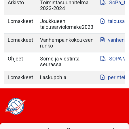
Arkisto
Toimintasuunnitelma
SoPa_to
2023-2024
Lomakkeet
Joukkueen
talousar
talousarviolomake2023
Lomakkeet
Vanhempainkokouksen
vanhenp
runko
Ohjeet
Some ja viestintä
SOPA VI
seurassa
Lomakkeet
Laskupohja
perintein
Tietosuojaseloste