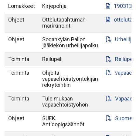
Lomakkeet
Kirjepohja
190313-S
Ohjeet
Ottelutapahtuman
otteluta
markkinointi
Ohjeet
Sodankylän Pallon
Urheilij
jääkiekon urheilijapolku
Toiminta
Reilupeli
Reilupeli
Toiminta
Ohjeita
vapaaeht
vapaaehtoistyöntekijän
rekrytointiin
Toiminta
Tule mukaan
Vapaaeht
vapaaehtoistyöhön
Ohjeet
SUEK.
Suomen-a
Antidopigsäännöt