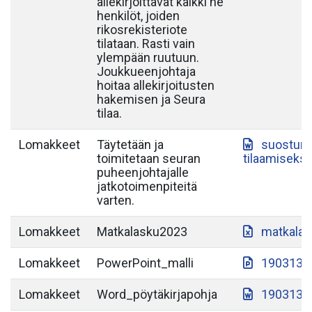
allekirjoittavat kaikki ne
henkilöt, joiden
rikosrekisteriote
tilataan. Rasti vain
ylempään ruutuun.
Joukkueenjohtaja
hoitaa allekirjoitusten
hakemisen ja Seura
tilaa.
Lomakkeet
Täytetään ja
suostumu
toimitetaan seuran
tilaamiseksi
puheenjohtajalle
jatkotoimenpiteitä
varten.
Lomakkeet
Matkalasku2023
matkalas
Lomakkeet
PowerPoint_malli
190313-S
Lomakkeet
Word_pöytäkirjapohja
190313-S