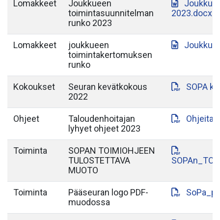
Lomakkeet
Joukkueen
Joukkuee
toimintasuunnitelman
2023.docx
runko 2023
Lomakkeet
joukkueen
Joukkuee
toimintakertomuksen
runko
Kokoukset
Seuran kevätkokous
SOPA ke
2022
Ohjeet
Taloudenhoitajan
Ohjeita_
lyhyet ohjeet 2023
Toiminta
SOPAN TOIMIOHJEEN
TULOSTETTAVA
SOPAn_TOI
MUOTO
Toiminta
Pääseuran logo PDF-
SoPa_pa
muodossa