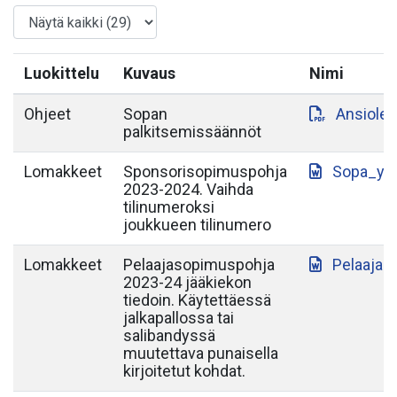
Luokittelu
Kuvaus
Nimi
Ohjeet
Sopan
Ansiole
palkitsemissäännöt
Lomakkeet
Sponsorisopimuspohja
Sopa_yh
2023-2024. Vaihda
tilinumeroksi
joukkueen tilinumero
Lomakkeet
Pelaajasopimuspohja
Pelaajas
2023-24 jääkiekon
tiedoin. Käytettäessä
jalkapallossa tai
salibandyssä
muutettava punaisella
kirjoitetut kohdat.