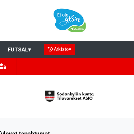
Arkisto
▾
FUTSAL
▾
ulevat tapahtumat