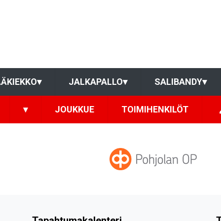
ÄKIEKKO
▾
JALKAPALLO
▾
SALIBANDY
▾
▾
JOUKKUE
TOIMIHENKILÖT
Tapahtumakalenteri
T