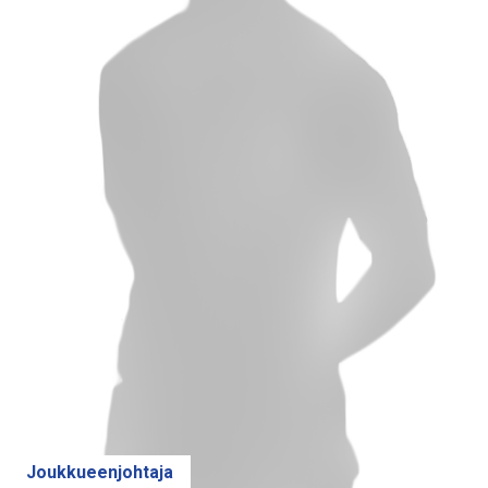
Joukkueenjohtaja