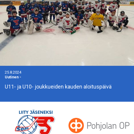
25.8.2024
Uutinen
-
U11- ja U10- joukkueiden kauden aloituspäivä