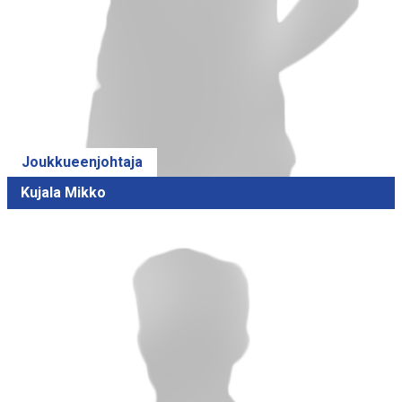
Joukkueenjohtaja
Kujala Mikko