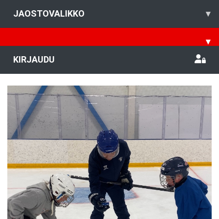
JAOSTOVALIKKO
▾
▾
KIRJAUDU