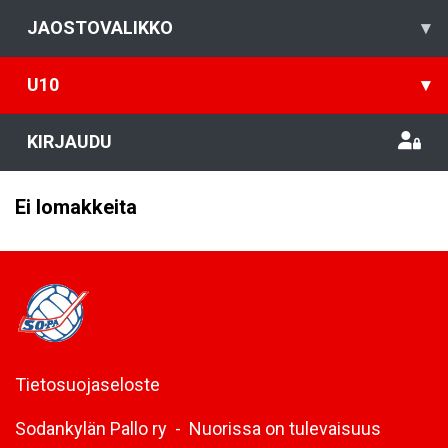
JAOSTOVALIKKO
▾
U10
▾
KIRJAUDU
Ei lomakkeita
Tietosuojaseloste
Sodankylän Pallo ry - Nuorissa on tulevaisuus