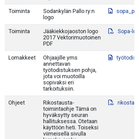
Toiminta
Sodankylän Pallo ry:n
sopa_paa
logo
Toiminta
Jääkiekkojaoston logo
Sopa-lo
2017 Vektorimuotoinen
PDF
Lomakkeet
Ohjaajille yms
työtodis
annettavan
työtodistuksen pohja,
jota voi muotoilla
sopivaksi eri
tarkoituksiin.
Ohjeet
Rikostausta-
rikostau
toimintaohje Tämä on
hyväksytty seuran
hallituksessa. Otetaan
käyttöön heti. Toiseksi
viimeisellä sivulla