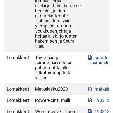
lomake, jonka
allekirjoittavat kaikki ne
henkilöt, joiden
rikosrekisteriote
tilataan. Rasti vain
ylempään ruutuun.
Joukkueenjohtaja
hoitaa allekirjoitusten
hakemisen ja Seura
tilaa.
Lomakkeet
Täytetään ja
suostumu
toimitetaan seuran
tilaamiseksi
puheenjohtajalle
jatkotoimenpiteitä
varten.
Lomakkeet
Matkalasku2023
matkalas
Lomakkeet
PowerPoint_malli
190313-S
Lomakkeet
Word_pöytäkirjapohja
190313-S