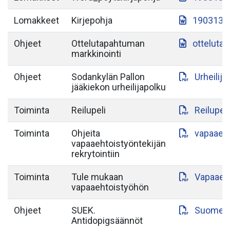
Lomakkeet
Kirjepohja
190313-S
Ohjeet
Ottelutapahtuman
otteluta
markkinointi
Ohjeet
Sodankylän Pallon
Urheilij
jääkiekon urheilijapolku
Toiminta
Reilupeli
Reilupeli
Toiminta
Ohjeita
vapaaeht
vapaaehtoistyöntekijän
rekrytointiin
Toiminta
Tule mukaan
Vapaaeht
vapaaehtoistyöhön
Ohjeet
SUEK.
Suomen-a
Antidopigsäännöt