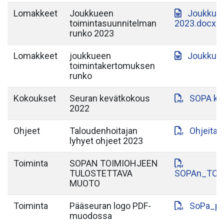
Lomakkeet
Joukkueen
Joukkuee
toimintasuunnitelman
2023.docx
runko 2023
Lomakkeet
joukkueen
Joukkuee
toimintakertomuksen
runko
Kokoukset
Seuran kevätkokous
SOPA ke
2022
Ohjeet
Taloudenhoitajan
Ohjeita_
lyhyet ohjeet 2023
Toiminta
SOPAN TOIMIOHJEEN
TULOSTETTAVA
SOPAn_TOI
MUOTO
Toiminta
Pääseuran logo PDF-
SoPa_pa
muodossa