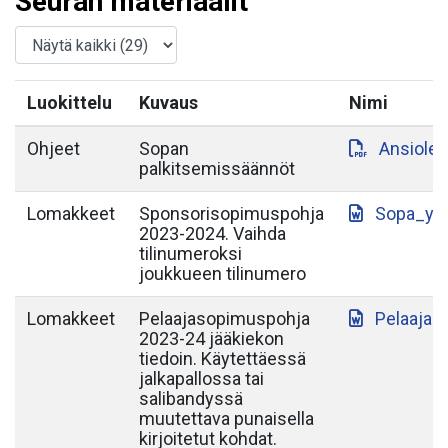
Seuran materiaalit
Luokittelu
Kuvaus
Nimi
Ohjeet
Sopan
Ansiole
palkitsemissäännöt
Lomakkeet
Sponsorisopimuspohja
Sopa_yh
2023-2024. Vaihda
tilinumeroksi
joukkueen tilinumero
Lomakkeet
Pelaajasopimuspohja
Pelaajas
2023-24 jääkiekon
tiedoin. Käytettäessä
jalkapallossa tai
salibandyssä
muutettava punaisella
kirjoitetut kohdat.