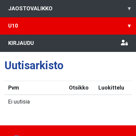
JAOSTOVALIKKO
▾
U10
▾
KIRJAUDU
Uutisarkisto
Pvm
Otsikko
Luokittelu
Ei uutisia