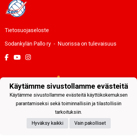
Tietosuojaseloste
Sodankylän Pallo ry - Nuorissa on tulevaisuus
Powered by
Käytämme sivustollamme evästeitä
Käytämme sivustollamme evästeitä käyttökokemuksen
parantamiseksi sekä toiminnallisiin ja tilastollisiin
tarkoituksiin.
Hyväksy kaikki
Vain pakolliset