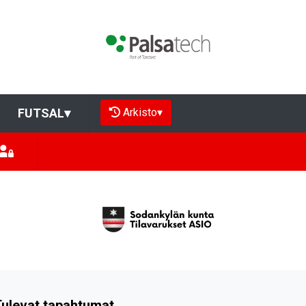
Arkisto
▾
FUTSAL
▾
ulevat tapahtumat