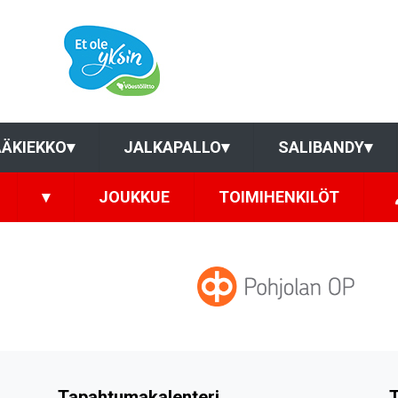
ÄKIEKKO
▾
JALKAPALLO
▾
SALIBANDY
▾
▾
JOUKKUE
TOIMIHENKILÖT
Tapahtumakalenteri
T