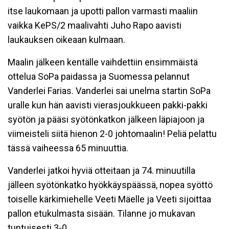
itse laukomaan ja upotti pallon varmasti maaliin
vaikka KePS/2 maalivahti Juho Rapo aavisti
laukauksen oikeaan kulmaan.
Maalin jälkeen kentälle vaihdettiin ensimmäistä
ottelua SoPa paidassa ja Suomessa pelannut
Vanderlei Farias. Vanderlei sai unelma startin SoPa
uralle kun hän aavisti vierasjoukkueen pakki-pakki
syötön ja pääsi syötönkatkon jälkeen läpiajoon ja
viimeisteli siitä hienon 2-0 johtomaalin! Peliä pelattu
tässä vaiheessa 65 minuuttia.
Vanderlei jatkoi hyviä otteitaan ja 74. minuutilla
jälleen syötönkatko hyökkäyspäässä, nopea syöttö
toiselle kärkimiehelle Veeti Mäelle ja Veeti sijoittaa
pallon etukulmasta sisään. Tilanne jo mukavan
tuntuisesti 3-0.