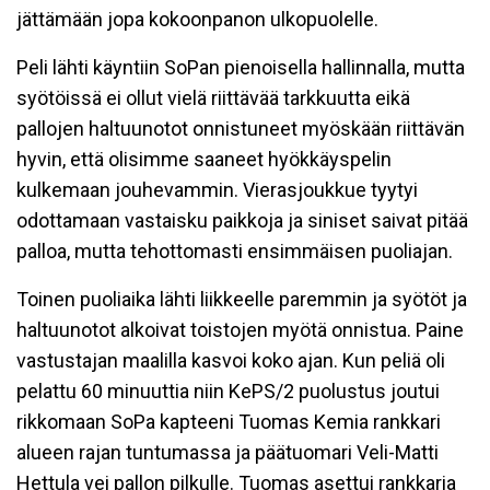
jättämään jopa kokoonpanon ulkopuolelle.
Peli lähti käyntiin SoPan pienoisella hallinnalla, mutta
syötöissä ei ollut vielä riittävää tarkkuutta eikä
pallojen haltuunotot onnistuneet myöskään riittävän
hyvin, että olisimme saaneet hyökkäyspelin
kulkemaan jouhevammin. Vierasjoukkue tyytyi
odottamaan vastaisku paikkoja ja siniset saivat pitää
palloa, mutta tehottomasti ensimmäisen puoliajan.
Toinen puoliaika lähti liikkeelle paremmin ja syötöt ja
haltuunotot alkoivat toistojen myötä onnistua. Paine
vastustajan maalilla kasvoi koko ajan. Kun peliä oli
pelattu 60 minuuttia niin KePS/2 puolustus joutui
rikkomaan SoPa kapteeni Tuomas Kemia rankkari
alueen rajan tuntumassa ja päätuomari Veli-Matti
Hettula vei pallon pilkulle. Tuomas asettui rankkaria