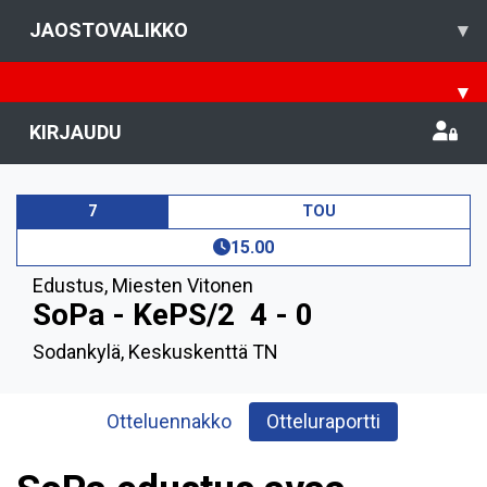
JAOSTOVALIKKO
▾
▾
KIRJAUDU
7
TOU
15.00
Edustus
,
Miesten Vitonen
SoPa - KePS/2
4 - 0
Sodankylä, Keskuskenttä TN
Otteluennakko
Otteluraportti