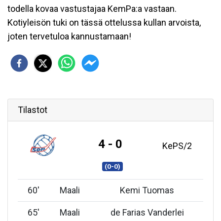
todella kovaa vastustajaa KemPa:a vastaan.
Kotiyleisön tuki on tässä ottelussa kullan arvoista,
joten tervetuloa kannustamaan!
Tilastot
4 - 0
KePS/2
(0-0)
60
'
Maali
Kemi Tuomas
65
'
Maali
de Farias Vanderlei