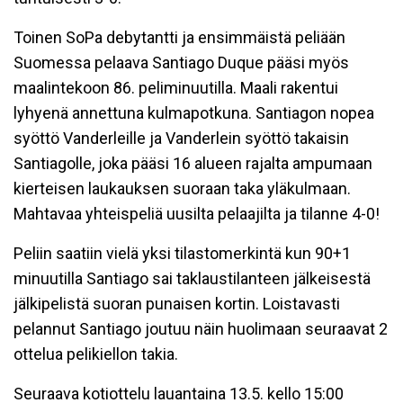
Toinen SoPa debytantti ja ensimmäistä peliään
Suomessa pelaava Santiago Duque pääsi myös
maalintekoon 86. peliminuutilla. Maali rakentui
lyhyenä annettuna kulmapotkuna. Santiagon nopea
syöttö Vanderleille ja Vanderlein syöttö takaisin
Santiagolle, joka pääsi 16 alueen rajalta ampumaan
kierteisen laukauksen suoraan taka yläkulmaan.
Mahtavaa yhteispeliä uusilta pelaajilta ja tilanne 4-0!
Peliin saatiin vielä yksi tilastomerkintä kun 90+1
minuutilla Santiago sai taklaustilanteen jälkeisestä
jälkipelistä suoran punaisen kortin. Loistavasti
pelannut Santiago joutuu näin huolimaan seuraavat 2
ottelua pelikiellon takia.
Seuraava kotiottelu lauantaina 13.5. kello 15:00