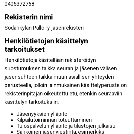
0405372768
Rekisterin nimi
Sodankylän Pallo ry jäsenrekisteri
Henkilötietojen käsittelyn
tarkoitukset
Henkilötietoja käsitellään rekisteröidyn
suostumuksen taikka seuran ja jäsenen välisen
jäsensuhteen taikka muun asiallisen yhteyden
perusteella, jolloin lainmukainen käsittelyperuste on
rekisterinpitäjän oikeutettu etu, etenkin seuraaviin
käsittelyn tarkoituksiin:
Jäsenyyksien ylläpito
Kilpailutoiminnan toteuttaminen
Tulospalvelun ylläpito ja tilastojen julkaisu
Sähköinen jäsenviestintä, esimerkiksi