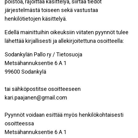
poistoa, rajoittaa käsittelyä, siirtää tiedot
järjestelmästä toiseen sekä vastustaa
henkilötietojen käsittelyä.
Edellä mainittuihin oikeuksiin viitaten pyynnöt tulee
lähettää kirjallisesti ja allekirjoitettuna osoitteella:
Sodankylän Pallo ry / Tietosuoja
Metsähannuksentie 6 A 1
99600 Sodankylä
tai sähköpostitse osoitteeseen
kari.paajanen@gmail.com
Pyynnöt voidaan esittää myös henkilökohtaisesti
osoitteessa
Metsähannuksentie 6 A 1