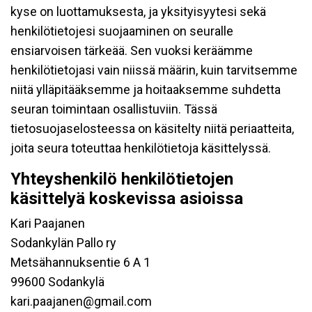
kyse on luottamuksesta, ja yksityisyytesi sekä
henkilötietojesi suojaaminen on seuralle
ensiarvoisen tärkeää. Sen vuoksi keräämme
henkilötietojasi vain niissä määrin, kuin tarvitsemme
niitä ylläpitääksemme ja hoitaaksemme suhdetta
seuran toimintaan osallistuviin. Tässä
tietosuojaselosteessa on käsitelty niitä periaatteita,
joita seura toteuttaa henkilötietoja käsittelyssä.
Yhteyshenkilö henkilötietojen
käsittelyä koskevissa asioissa
Kari Paajanen
Sodankylän Pallo ry
Metsähannuksentie 6 A 1
99600 Sodankylä
kari.paajanen@gmail.com