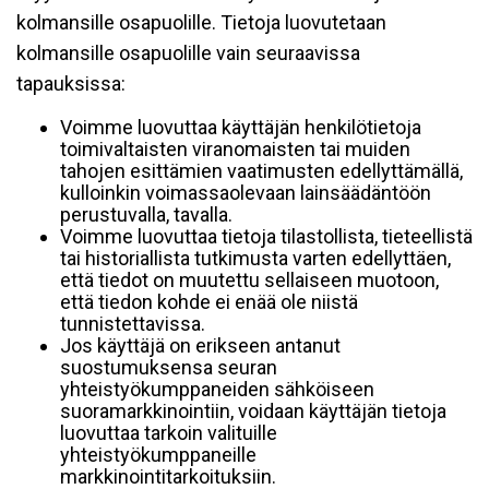
kolmansille osapuolille. Tietoja luovutetaan
kolmansille osapuolille vain seuraavissa
tapauksissa:
Voimme luovuttaa käyttäjän henkilötietoja
toimivaltaisten viranomaisten tai muiden
tahojen esittämien vaatimusten edellyttämällä,
kulloinkin voimassaolevaan lainsäädäntöön
perustuvalla, tavalla.
Voimme luovuttaa tietoja tilastollista, tieteellistä
tai historiallista tutkimusta varten edellyttäen,
että tiedot on muutettu sellaiseen muotoon,
että tiedon kohde ei enää ole niistä
tunnistettavissa.
Jos käyttäjä on erikseen antanut
suostumuksensa seuran
yhteistyökumppaneiden sähköiseen
suoramarkkinointiin, voidaan käyttäjän tietoja
luovuttaa tarkoin valituille
yhteistyökumppaneille
markkinointitarkoituksiin.