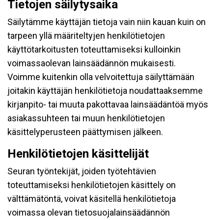
Tietojen säilytysaika
Säilytämme käyttäjän tietoja vain niin kauan kuin on
tarpeen yllä määriteltyjen henkilötietojen
käyttötarkoitusten toteuttamiseksi kulloinkin
voimassaolevan lainsäädännön mukaisesti.
Voimme kuitenkin olla velvoitettuja säilyttämään
joitakin käyttäjän henkilötietoja noudattaaksemme
kirjanpito- tai muuta pakottavaa lainsäädäntöä myös
asiakassuhteen tai muun henkilötietojen
käsittelyperusteen päättymisen jälkeen.
Henkilötietojen käsittelijät
Seuran työntekijät, joiden työtehtävien
toteuttamiseksi henkilötietojen käsittely on
välttämätöntä, voivat käsitellä henkilötietoja
voimassa olevan tietosuojalainsäädännön