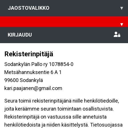
JAOSTOVALIKKO
▾
▾
KIRJAUDU
Rekisterinpitäjä
Sodankylän Pallo ry 1078854-0
Metsähannuksentie 6 A 1
99600 Sodankylä
kari.paajanen@gmail.com
Seura toimii rekisterinpitäjänä niille henkilötiedoille,
joita keräämme seuran toimintaan osallistuvista.
Rekisterinpitäjä on vastuussa sille annetuista
henkilötiedoista ja niiden käsittelystä. Tietosuojassa