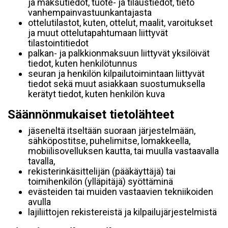
ja maksutiedot, tuote- ja tilaustiedot, tieto
vanhempainvastuunkantajasta
ottelutilastot, kuten, ottelut, maalit, varoitukset
ja muut ottelutapahtumaan liittyvät
tilastointitiedot
palkan- ja palkkionmaksuun liittyvät yksilöivät
tiedot, kuten henkilötunnus
seuran ja henkilön kilpailutoimintaan liittyvät
tiedot sekä muut asiakkaan suostumuksella
kerätyt tiedot, kuten henkilön kuva
Säännönmukaiset tietolähteet
jäseneltä itseltään suoraan järjestelmään,
sähköpostitse, puhelimitse, lomakkeella,
mobiilisovelluksen kautta, tai muulla vastaavalla
tavalla,
rekisterinkäsittelijän (pääkäyttäjä) tai
toimihenkilön (ylläpitäjä) syöttäminä
evästeiden tai muiden vastaavien tekniikoiden
avulla
lajiliittojen rekistereistä ja kilpailujärjestelmistä