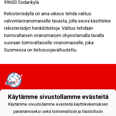
99600 Sodankylä
Rekisteröidyllä on aina oikeus tehdä valitus
valvontaviranomaiselle tavasta, jolla seura käsittelee
rekisteröidyn henkilötietoja. Valitus tehdään
toimivaltaisen viranomaisen ohjeistamalla tavalla
suoraan toimivaltaiselle viranomaiselle, joka
Suomessa on tietosuojavaltuutettu.
Käytämme sivustollamme evästeitä
Tietosuojaseloste
Käytämme sivustollamme evästeitä käyttökokemuksen
Sodankylän Pallo ry - Nuorissa on tulevaisuus
parantamiseksi sekä toiminnallisiin ja tilastollisiin