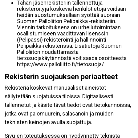
Tähän jäsenrekisteriin tallennettuja
rekisteröityjä koskevia henkilötietoja voidaan
heidän suostumuksellaan syöttää suoraan
Suomen Palloliiton Pelipaikka -rekisteriin.
Viennin tarkoituksena on urheilutoimintaan
osallistumiseen vaadittavan lisenssin
(Pelipassi) rekisteröinti ja hallinnointi
Pelipaikka-rekisterissä. Lisätietoja Suomen
Palloliiton noudattamasta
tietosuojakäytännöstä voit saada osoitteesta
https://www.palloliitto.fi/tietosuoja/
Rekisterin suojauksen periaatteet
Rekisteriä koskevat manuaaliset aineistot
säilytetään suojatuissa tiloissa. Digitaalisesti
tallennetut ja käsiteltävät tiedot ovat tietokannoissa,
jotka ovat palomuurein, salasanoin ja muiden
teknisten keinojen avulla suojattuja.
Sivujen toteutuksessa on hyödynnetty teknistä