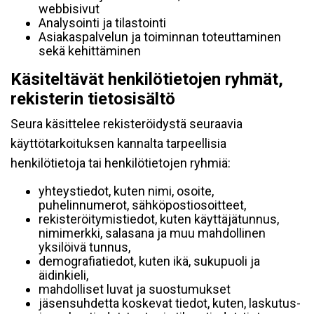
webbisivut
Analysointi ja tilastointi
Asiakaspalvelun ja toiminnan toteuttaminen
sekä kehittäminen
Käsiteltävät henkilötietojen ryhmät,
rekisterin tietosisältö
Seura käsittelee rekisteröidystä seuraavia
käyttötarkoituksen kannalta tarpeellisia
henkilötietoja tai henkilötietojen ryhmiä:
yhteystiedot, kuten nimi, osoite,
puhelinnumerot, sähköpostiosoitteet,
rekisteröitymistiedot, kuten käyttäjätunnus,
nimimerkki, salasana ja muu mahdollinen
yksilöivä tunnus,
demografiatiedot, kuten ikä, sukupuoli ja
äidinkieli,
mahdolliset luvat ja suostumukset
jäsensuhdetta koskevat tiedot, kuten, laskutus-