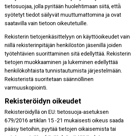
tietosuojaa, jolla pyritään huolehtimaan siitä, että̈
syötetyt tiedot säilyvät muuttumattomina ja ovat
saatavilla vain tietoon oikeutetuille.
Rekisterin tietojenkäsittelyyn on käyttöoikeudet vain
niillä rekisterinpitäjän henkilöstön jäsenillä joiden
työtehtävien suorittaminen sitä edellyttää. Rekisterin
tietojen muokkaaminen ja lukeminen edellyttää
henkilökohtaista tunnistautumista järjestelmään.
Rekisteristä suoritetaan säännöllinen
varmuuskopiointi.
Rekisteröidyn oikeudet
Rekisteröidyllä on EU: tietosuoja-asetuksen
679/2016 artiklan 15 -21 mukaisesti oikeus saada
pääsy tietoihin, pyytää tietojen oikaisemista tai