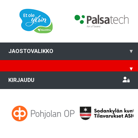
JAOSTOVALIKKO
▾
▾
KIRJAUDU