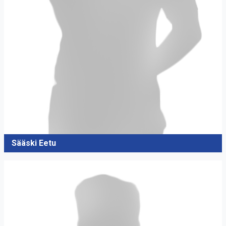
Sääski Eetu