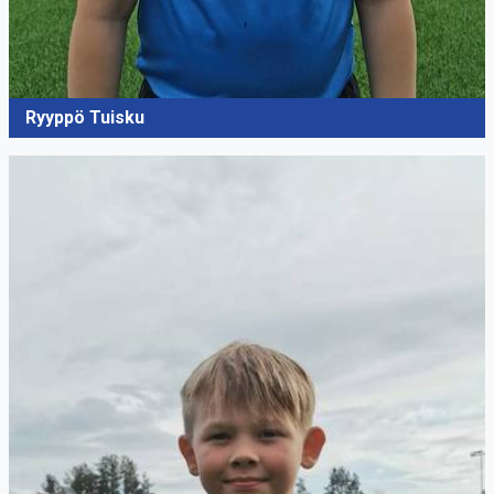
Ryyppö Tuisku