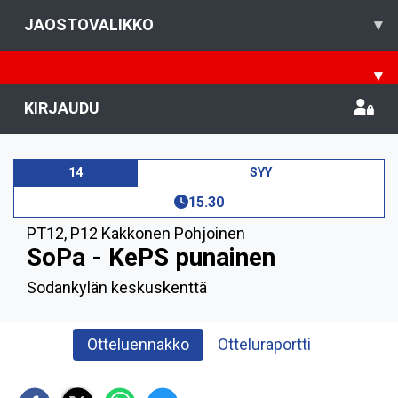
JAOSTOVALIKKO
▾
▾
KIRJAUDU
14
SYY
15.30
PT12
,
P12 Kakkonen Pohjoinen
SoPa - KePS punainen
Sodankylän keskuskenttä
Otteluennakko
Otteluraportti