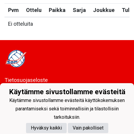
Pvm
Ottelu
Paikka
Sarja
Joukkue
Tulo
Ei otteluita
Tietosuojaseloste
Käytämme sivustollamme evästeitä
Sodankylän Pallo ry - Nuorissa on tulevaisuus
Käytämme sivustollamme evästeitä käyttökokemuksen
parantamiseksi sekä toiminnallisiin ja tilastollisiin
tarkoituksiin.
Hyväksy kaikki
Vain pakolliset
Powered by