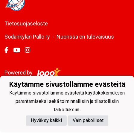
Tietosuojaseloste
Sodankylän Pallo ry - Nuorissa on tulevaisuus
Powered by
Käytämme sivustollamme evästeitä
Käytämme sivustollamme evästeitä käyttökokemuksen
parantamiseksi sekä toiminnallisiin ja tilastollisiin
tarkoituksiin.
Hyväksy kaikki
Vain pakolliset