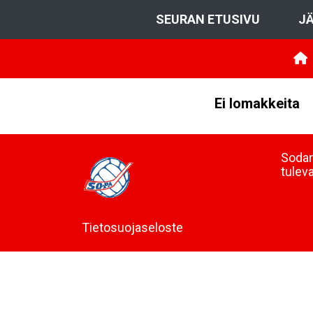
SEURAN ETUSIVU
JÄ
Ei lomakkeita
Sodan
tulev
Tietosuojaseloste