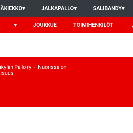
ÄKIEKKO
▾
JALKAPALLO
▾
SALIBANDY
▾
▾
JOUKKUE
TOIMIHENKILÖT
kylän Pallo ry - Nuorissa on
aisuus