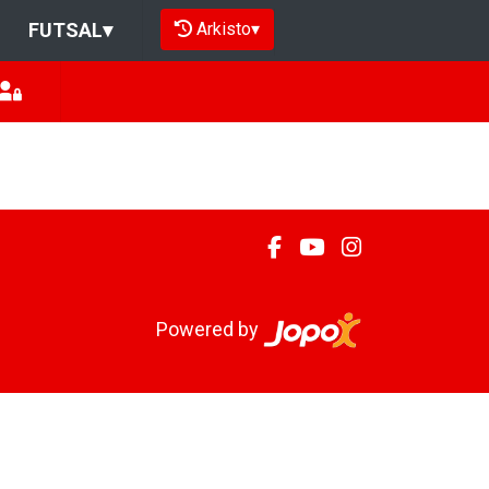
Arkisto
▾
FUTSAL
▾
Powered by