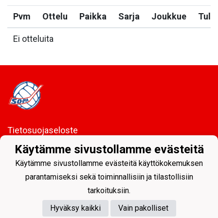
Pvm
Ottelu
Paikka
Sarja
Joukkue
Tulo
Ei otteluita
Tietosuojaseloste
Käytämme sivustollamme evästeitä
Sodankylän Pallo ry - Nuorissa on tulevaisuus
Käytämme sivustollamme evästeitä käyttökokemuksen
parantamiseksi sekä toiminnallisiin ja tilastollisiin
tarkoituksiin.
Hyväksy kaikki
Vain pakolliset
Powered by