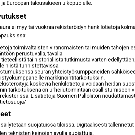
 ja Euroopan talousalueen ulkopuolelle.
vutukset
ura ei myy tai vuokraa rekisteröidyn henkilötietoja kolman
tapauksissa:
etoja toimivaltaisten viranomaisten tai muiden tahojen e
töön perustuvalla, tavalla.
 tieteellistä tai historiallista tutkimusta varten edellyttäe
e niistä tunnistettavissa.
uostumuksensa seuran yhteistyökumppaneiden sähköiseen 
hteistyökumppaneille markkinointitarkoituksiin.
 rekisteröityjä koskevia henkilötietoja voidaan heidän 
iennin tarkoituksena on urheilutoimintaan osallistumiseen v
kka-rekisterissä. Lisätietoja Suomen Palloliiton noudattama
/tietosuoja/
teet
äilytetään suojatuissa tiloissa. Digitaalisesti tallennetut 
en teknisten keinojen avulla suojattuja.