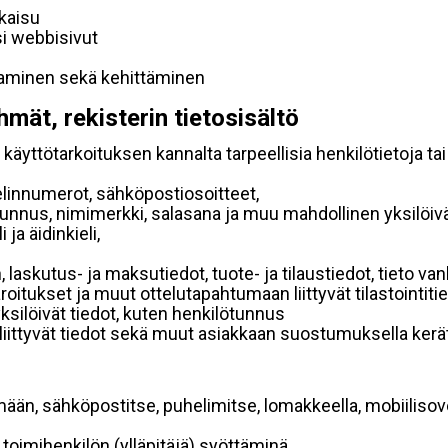
lkaisu
si webbisivut
taminen sekä kehittäminen
hmät, rekisterin tietosisältö
käyttötarkoituksen kannalta tarpeellisia henkilötietoja tai
elinnumerot, sähköpostiosoitteet,
ätunnus, nimimerkki, salasana ja muu mahdollinen yksilöiv
ja äidinkieli,
, laskutus- ja maksutiedot, tuote- ja tilaustiedot, tieto
 varoitukset ja muut ottelutapahtumaan liittyvät tilastointiti
yksilöivät tiedot, kuten henkilötunnus
 liittyvät tiedot sekä muut asiakkaan suostumuksella kerät
mään, sähköpostitse, puhelimitse, lomakkeella, mobiilisove
i toimihenkilön (ylläpitäjä) syöttäminä