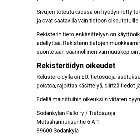
Sivujen toteutuksessa on hyödynnetty tekni
ja ovat saatavilla vain tietoon oikeutetuille.
Rekisterin tietojenkäsittelyyn on käyttöoik
edellyttää. Rekisterin tietojen muokkaami
suoritetaan säännöllinen varmuuskopiointi
Rekisteröidyn oikeudet
Rekisteröidyllä on EU: tietosuoja-asetukse
poistoa, rajoittaa käsittelyä, siirtää tiedo
Edellä mainittuihin oikeuksiin viitaten pyynn
Sodankylän Pallo ry / Tietosuoja
Metsähannuksentie 6 A 1
99600 Sodankylä