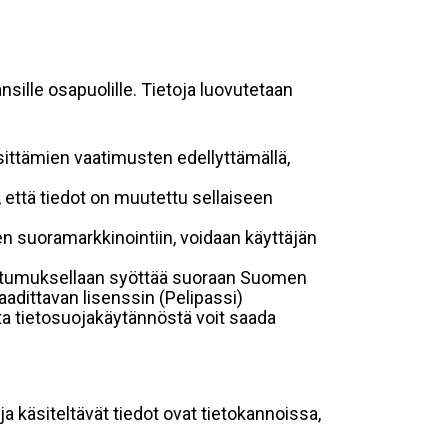
sille osapuolille. Tietoja luovutetaan
sittämien vaatimusten edellyttämällä,
n, että tiedot on muutettu sellaiseen
suoramarkkinointiin, voidaan käyttäjän
suostumuksellaan syöttää suoraan Suomen
aadittavan lisenssin (Pelipassi)
sta tietosuojakäytännöstä voit saada
ja käsiteltävät tiedot ovat tietokannoissa,