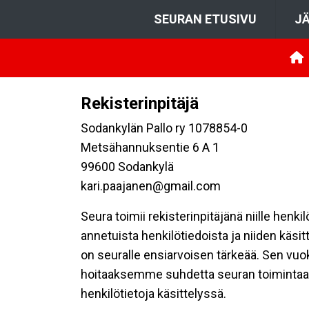
SEURAN ETUSIVU
JÄ
Rekisterinpitäjä
Sodankylän Pallo ry 1078854-0
Metsähannuksentie 6 A 1
99600 Sodankylä
kari.paajanen@gmail.com
Seura toimii rekisterinpitäjänä niille henk
annetuista henkilötiedoista ja niiden käsi
on seuralle ensiarvoisen tärkeää. Sen vuo
hoitaaksemme suhdetta seuran toimintaan os
henkilötietoja käsittelyssä.