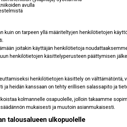
niikoiden avulla
rjestelmistä
an kuin on tarpeen yllä määriteltyjen henkilötietojen käytt
i.
ttämään joitakin käyttäjän henkilötietoja noudattaaksemme
un henkilötietojen käsittelyperusteen päättymisen jälk
teuttamiseksi henkilötietojen käsittely on välttämätöntä, v
 ja heidän kanssaan on tehty erillisen salassapito ja tie
koistaa kolmannelle osapuolelle, jolloin takaamme sopimus
insäädännön mukaisesti ja muutoin asianmukaisesti.
pan talousalueen ulkopuolelle