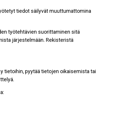
 syötetyt tiedot säilyvät muuttumattomina
oiden työtehtävien suorittaminen sitä
ista järjestelmään. Rekisteristä
tietoihin, pyytää tietojen oikaisemista tai
ttelyä.
a: