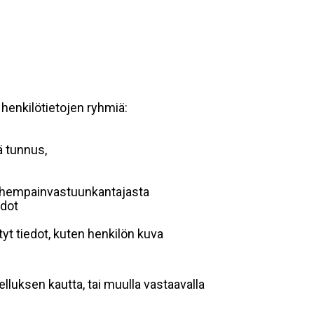
 henkilötietojen ryhmiä:
ä tunnus,
 vanhempainvastuunkantajasta
edot
yt tiedot, kuten henkilön kuva
lluksen kautta, tai muulla vastaavalla