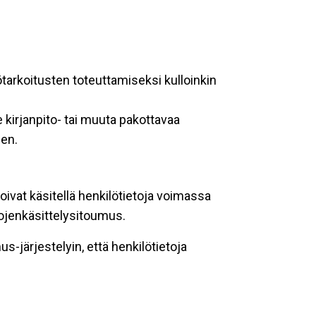
ötarkoitusten toteuttamiseksi kulloinkin
 kirjanpito- tai muuta pakottavaa
een.
oivat käsitellä henkilötietoja voimassa
tojenkäsittelysitoumus.
-järjestelyin, että henkilötietoja