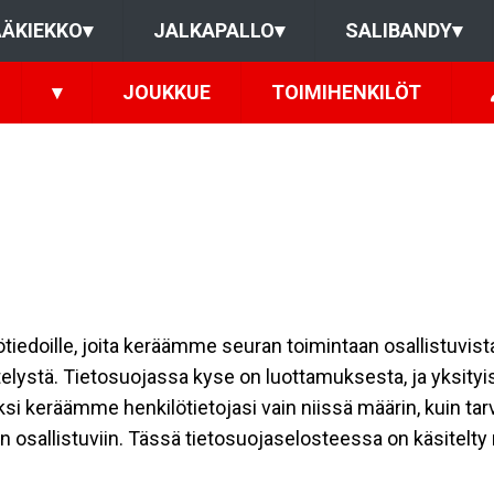
ÄKIEKKO
▾
JALKAPALLO
▾
SALIBANDY
▾
▾
JOUKKUE
TOIMIHENKILÖT
ilötiedoille, joita keräämme seuran toimintaan osallistuvist
ttelystä. Tietosuojassa kyse on luottamuksesta, ja yksity
ksi keräämme henkilötietojasi vain niissä määrin, kuin ta
allistuviin. Tässä tietosuojaselosteessa on käsitelty nii