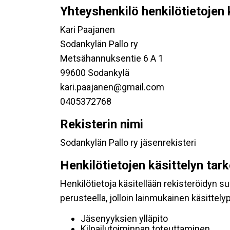
Yhteyshenkilö henkilötietojen 
Kari Paajanen
Sodankylän Pallo ry
Metsähannuksentie 6 A 1
99600 Sodankylä
kari.paajanen@gmail.com
0405372768
Rekisterin nimi
Sodankylän Pallo ry jäsenrekisteri
Henkilötietojen käsittelyn tar
Henkilötietoja käsitellään rekisteröidyn 
perusteella, jolloin lainmukainen käsittelyp
Jäsenyyksien ylläpito
Kilpailutoiminnan toteuttaminen