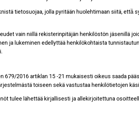
stä tietosuojaa, jolla pyritään huolehtimaan siitä, että̈
eudet vain niillä rekisterinpitäjän henkilöstön jäsenillä j
nen ja lukeminen edellyttää henkilökohtaista tunnistautum
.
n 679/2016 artiklan 15 -21 mukaisesti oikeus saada pääsy 
t järjestelmästä toiseen sekä vastustaa henkilötietojen käsi
öt tulee lähettää kirjallisesti ja allekirjoitettuna osoitteell