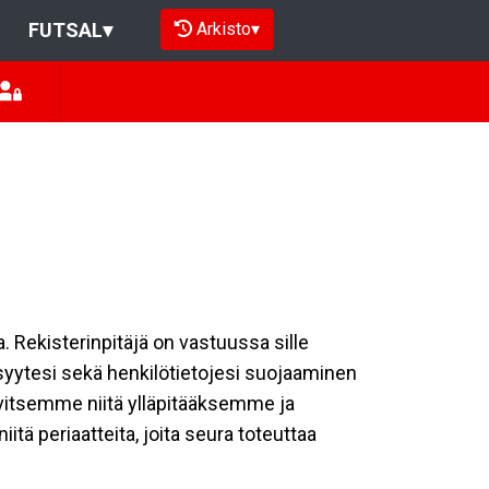
Arkisto
▾
FUTSAL
▾
a. Rekisterinpitäjä on vastuussa sille
isyytesi sekä henkilötietojesi suojaaminen
rvitsemme niitä ylläpitääksemme ja
tä periaatteita, joita seura toteuttaa