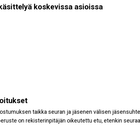
käsittelyä koskevissa asioissa
koitukset
suostumuksen taikka seuran ja jäsenen välisen jäsensuht
eruste on rekisterinpitäjän oikeutettu etu, etenkin seuraav