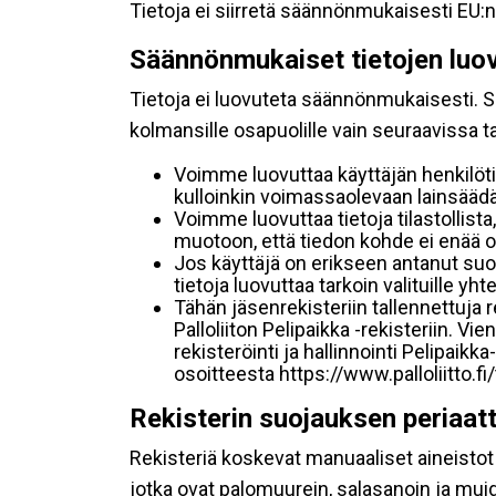
Tietoja ei siirretä säännönmukaisesti EU:n
Säännönmukaiset tietojen luo
Tietoja ei luovuteta säännönmukaisesti. Se
kolmansille osapuolille vain seuraavissa 
Voimme luovuttaa käyttäjän henkilöti
kulloinkin voimassaolevaan lainsäädän
Voimme luovuttaa tietoja tilastollista,
muotoon, että tiedon kohde ei enää ol
Jos käyttäjä on erikseen antanut s
tietoja luovuttaa tarkoin valituille y
Tähän jäsenrekisteriin tallennettuja
Palloliiton Pelipaikka -rekisteriin. V
rekisteröinti ja hallinnointi Pelipai
osoitteesta https://www.palloliitto.fi
Rekisterin suojauksen periaat
Rekisteriä koskevat manuaaliset aineistot s
jotka ovat palomuurein, salasanoin ja muid