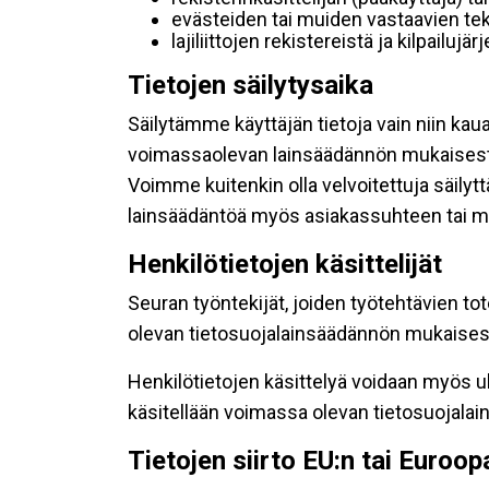
evästeiden tai muiden vastaavien tek
lajiliittojen rekistereistä ja kilpailujä
Tietojen säilytysaika
Säilytämme käyttäjän tietoja vain niin kau
voimassaolevan lainsäädännön mukaisest
Voimme kuitenkin olla velvoitettuja säily
lainsäädäntöä myös asiakassuhteen tai mu
Henkilötietojen käsittelijät
Seuran työntekijät, joiden työtehtävien to
olevan tietosuojalainsäädännön mukaisesti
Henkilötietojen käsittelyä voidaan myös ul
käsitellään voimassa olevan tietosuojala
Tietojen siirto EU:n tai Euroo