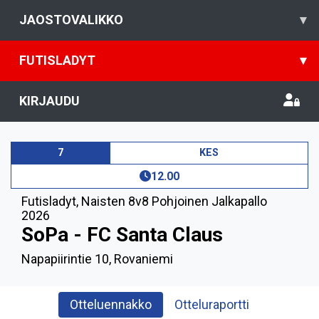
JAOSTOVALIKKO
▾
FUTISLADYT
▾
KIRJAUDU
7
KES
12.00
Futisladyt
,
Naisten 8v8 Pohjoinen Jalkapallo
2026
SoPa - FC Santa Claus
Napapiirintie 10, Rovaniemi
Otteluennakko
Otteluraportti