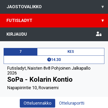
JAOSTOVALIKKO
▾
FUTISLADYT
▾
KIRJAUDU
7
KES
14.30
Futisladyt
,
Naisten 8v8 Pohjoinen Jalkapallo
2026
SoPa - Kolarin Kontio
Napapiirintie 10, Rovaniemi
Otteluennakko
Otteluraportti