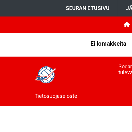
SEURAN ETUSIVU
JÄ
Ei lomakkeita
Sodan
tulev
Tietosuojaseloste