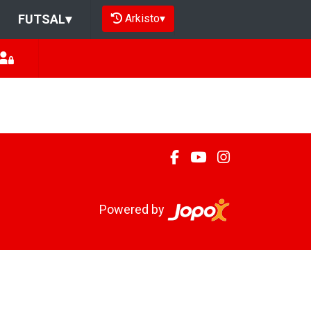
Arkisto
▾
FUTSAL
▾
Powered by