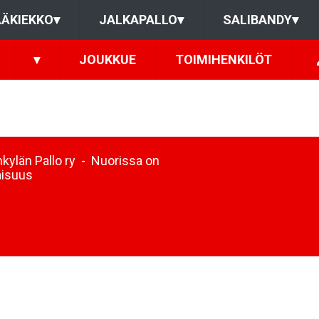
ÄKIEKKO
▾
JALKAPALLO
▾
SALIBANDY
▾
▾
JOUKKUE
TOIMIHENKILÖT
kylän Pallo ry - Nuorissa on
aisuus