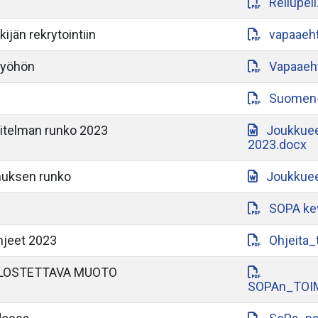
Reilupeli
ijän rekrytointiin
vapaaeht
työhön
Vapaaeht
Suomen-a
itelman runko 2023
Joukkuee
2023.docx
muksen runko
Joukkuee
SOPA ke
hjeet 2023
Ohjeita_
LOSTETTAVA MUOTO
SOPAn_TOI