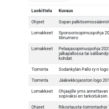
Luokittelu
Kuvaus
Ohjeet
Sopan palkitsemissäännö
Lomakkeet
Sponsorisopimuspohja 202
tilinumero
Lomakkeet
Pelaajasopimuspohja 2023
jalkapallossa tai saliband
kohdat.
Toiminta
Sodankylän Pallo ry:n logo
Toiminta
Jääkiekkojaoston logo 20
Lomakkeet
Ohjaajille yms annettavan 
sopivaksi eri tarkoituksiin.
Ohjeet
Rikostausta-toimintaohje