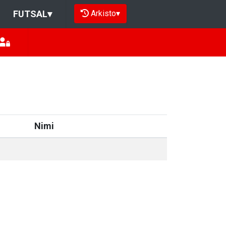
Arkisto
▾
FUTSAL
▾
Nimi