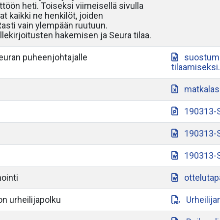
töön heti. Toiseksi viimeisellä sivulla
at kaikki ne henkilöt, joiden
 Rasti vain ylempään ruutuun.
lekirjoitusten hakemisen ja Seura tilaa.
seuran puheenjohtajalle
suostumu
tilaamiseksi
matkalas
190313-S
190313-S
190313-S
ointi
otteluta
n urheilijapolku
Urheilij