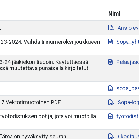
Nimi
t
Ansiole
3-2024. Vaihda tilinumeroksi joukkueen
Sopa_yh
-24 jääkiekon tiedoin. Käytettäessä
Pelaajas
yssä muutettava punaisella kirjoitetut
sopa_paa
17 Vektorimuotoinen PDF
Sopa-lo
työtodistuksen pohja, jota voi muotoilla
työtodis
 Tämä on hyväksytty seuran
rikostau