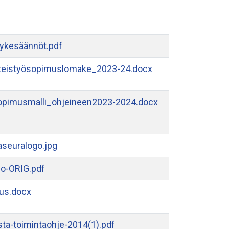
vykesäännöt.pdf
teistyösopimuslomake_2023-24.docx
opimusmalli_ohjeineen2023-2024.docx
seuralogo.jpg
go-ORIG.pdf
tus.docx
sta-toimintaohje-2014(1).pdf