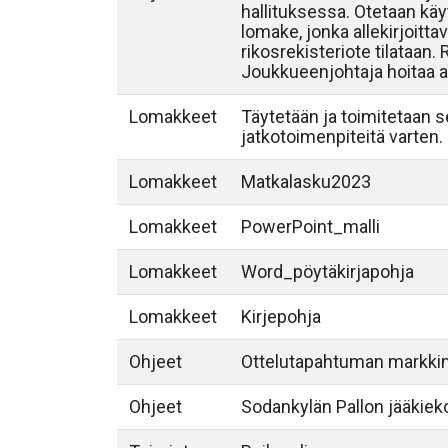
hallituksessa. Otetaan käyt
lomake, jonka allekirjoittav
rikosrekisteriote tilataan.
Joukkueenjohtaja hoitaa al
Lomakkeet
Täytetään ja toimitetaan 
jatkotoimenpiteitä varten.
Lomakkeet
Matkalasku2023
Lomakkeet
PowerPoint_malli
Lomakkeet
Word_pöytäkirjapohja
Lomakkeet
Kirjepohja
Ohjeet
Ottelutapahtuman markkin
Ohjeet
Sodankylän Pallon jääkieko