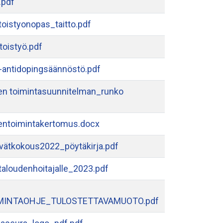
.pdf
oistyonopas_taitto.pdf
oistyö.pdf
ntidopingsäännöstö.pdf
n toimintasuunnitelman_runko
ntoimintakertomus.docx
vätkokous2022_pöytäkirja.pdf
taloudenhoitajalle_2023.pdf
MINTAOHJE_TULOSTETTAVAMUOTO.pdf