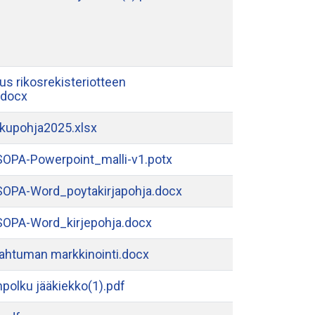
s rikosrekisteriotteen
.docx
kupohja2025.xlsx
OPA-Powerpoint_malli-v1.potx
OPA-Word_poytakirjapohja.docx
OPA-Word_kirjepohja.docx
pahtuman markkinointi.docx
anpolku jääkiekko(1).pdf