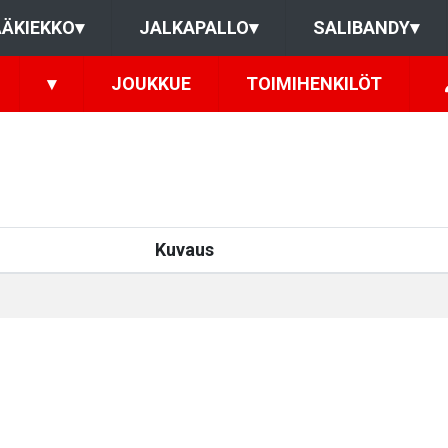
ÄKIEKKO
▾
JALKAPALLO
▾
SALIBANDY
▾
▾
JOUKKUE
TOIMIHENKILÖT
Kuvaus