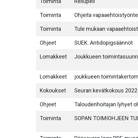
Toiminta
Reilupeli
Toiminta
Ohjeita vapaaehtoistyöntek
Toiminta
Tule mukaan vapaaehtois
Ohjeet
SUEK. Antidopigsäännöt
Lomakkeet
Joukkueen toimintasuunn
Lomakkeet
joukkueen toimintakerto
Kokoukset
Seuran kevätkokous 2022
Ohjeet
Taloudenhoitajan lyhyet o
Toiminta
SOPAN TOIMIOHJEEN TU