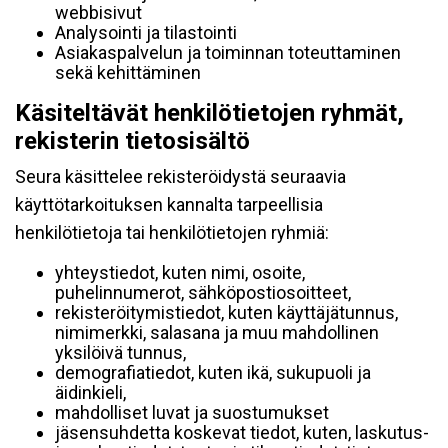
webbisivut
Analysointi ja tilastointi
Asiakaspalvelun ja toiminnan toteuttaminen
sekä kehittäminen
Käsiteltävät henkilötietojen ryhmät,
rekisterin tietosisältö
Seura käsittelee rekisteröidystä seuraavia
käyttötarkoituksen kannalta tarpeellisia
henkilötietoja tai henkilötietojen ryhmiä:
yhteystiedot, kuten nimi, osoite,
puhelinnumerot, sähköpostiosoitteet,
rekisteröitymistiedot, kuten käyttäjätunnus,
nimimerkki, salasana ja muu mahdollinen
yksilöivä tunnus,
demografiatiedot, kuten ikä, sukupuoli ja
äidinkieli,
mahdolliset luvat ja suostumukset
jäsensuhdetta koskevat tiedot, kuten, laskutus-