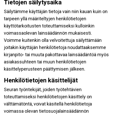
Tietojen säilytysaika
Säilytämme käyttäjän tietoja vain niin kauan kuin on
tarpeen yllä määriteltyjen henkilötietojen
käyttötarkoitusten toteuttamiseksi kulloinkin
voimassaolevan lainsäädännön mukaisesti.
Voimme kuitenkin olla velvoitettuja säilyttämään
joitakin käyttäjän henkilötietoja noudattaaksemme
kirjanpito- tai muuta pakottavaa lainsäädäntöä myös
asiakassuhteen tai muun henkilötietojen
käsittelyperusteen päättymisen jälkeen.
Henkilötietojen käsittelijät
Seuran työntekijät, joiden työtehtävien
toteuttamiseksi henkilötietojen käsittely on
välttämätöntä, voivat käsitellä henkilötietoja
voimassa olevan tietosuojalainsäädännön