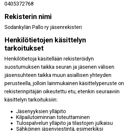
0405372768
Rekisterin nimi
Sodankylän Pallo ry jäsenrekisteri
Henkilötietojen käsittelyn
tarkoitukset
Henkilötietoja käsitellään rekisteröidyn
suostumuksen taikka seuran ja jäsenen välisen
jäsensuhteen taikka muun asiallisen yhteyden
perusteella, jolloin lainmukainen käsittelyperuste on
rekisterinpitäjän oikeutettu etu, etenkin seuraaviin
käsittelyn tarkoituksiin:
Jäsenyyksien ylläpito
Kilpailutoiminnan toteuttaminen
Tulospalvelun ylläpito ja tilastojen julkaisu
Sähköinen jäsenviestintä, esimerkiksi