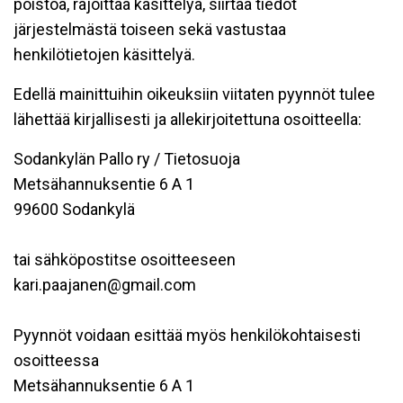
poistoa, rajoittaa käsittelyä, siirtää tiedot
järjestelmästä toiseen sekä vastustaa
henkilötietojen käsittelyä.
Edellä mainittuihin oikeuksiin viitaten pyynnöt tulee
lähettää kirjallisesti ja allekirjoitettuna osoitteella:
Sodankylän Pallo ry / Tietosuoja
Metsähannuksentie 6 A 1
99600 Sodankylä
tai sähköpostitse osoitteeseen
kari.paajanen@gmail.com
Pyynnöt voidaan esittää myös henkilökohtaisesti
osoitteessa
Metsähannuksentie 6 A 1