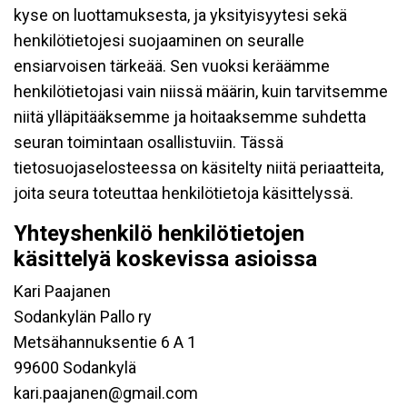
kyse on luottamuksesta, ja yksityisyytesi sekä
henkilötietojesi suojaaminen on seuralle
ensiarvoisen tärkeää. Sen vuoksi keräämme
henkilötietojasi vain niissä määrin, kuin tarvitsemme
niitä ylläpitääksemme ja hoitaaksemme suhdetta
seuran toimintaan osallistuviin. Tässä
tietosuojaselosteessa on käsitelty niitä periaatteita,
joita seura toteuttaa henkilötietoja käsittelyssä.
Yhteyshenkilö henkilötietojen
käsittelyä koskevissa asioissa
Kari Paajanen
Sodankylän Pallo ry
Metsähannuksentie 6 A 1
99600 Sodankylä
kari.paajanen@gmail.com