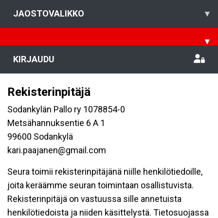
JAOSTOVALIKKO
▾
▾
KIRJAUDU
Rekisterinpitäjä
Sodankylän Pallo ry 1078854-0
Metsähannuksentie 6 A 1
99600 Sodankylä
kari.paajanen@gmail.com
Seura toimii rekisterinpitäjänä niille henkilötiedoille,
joita keräämme seuran toimintaan osallistuvista.
Rekisterinpitäjä on vastuussa sille annetuista
henkilötiedoista ja niiden käsittelystä. Tietosuojassa