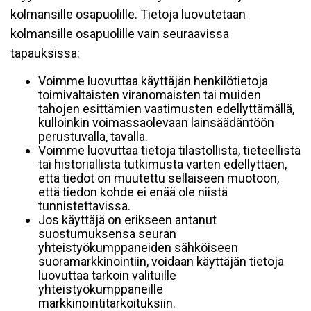
kolmansille osapuolille. Tietoja luovutetaan
kolmansille osapuolille vain seuraavissa
tapauksissa:
Voimme luovuttaa käyttäjän henkilötietoja
toimivaltaisten viranomaisten tai muiden
tahojen esittämien vaatimusten edellyttämällä,
kulloinkin voimassaolevaan lainsäädäntöön
perustuvalla, tavalla.
Voimme luovuttaa tietoja tilastollista, tieteellistä
tai historiallista tutkimusta varten edellyttäen,
että tiedot on muutettu sellaiseen muotoon,
että tiedon kohde ei enää ole niistä
tunnistettavissa.
Jos käyttäjä on erikseen antanut
suostumuksensa seuran
yhteistyökumppaneiden sähköiseen
suoramarkkinointiin, voidaan käyttäjän tietoja
luovuttaa tarkoin valituille
yhteistyökumppaneille
markkinointitarkoituksiin.