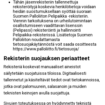
Tähän jäsenrekisteriin tallennettuja
rekisteröityjä koskevia henkilötietoja voidaan
heidän suostumuksellaan syöttää suoraan
Suomen Palloliiton Pelipaikka -rekisteriin.
Viennin tarkoituksena on urheilutoimintaan
osallistumiseen vaadittavan lisenssin
(Pelipassi) rekisteröinti ja hallinnointi
Pelipaikka-rekisterissä. Lisätietoja Suomen
Palloliiton noudattamasta
tietosuojakäytännöstä voit saada osoitteesta
https://www.palloliitto.fi/tietosuoja/
Rekisterin suojauksen periaatteet
Rekisteriä koskevat manuaaliset aineistot
säilytetään suojatuissa tiloissa. Digitaalisesti
tallennetut ja käsiteltävät tiedot ovat tietokannoissa,
jotka ovat palomuurein, salasanoin ja muiden
teknisten keinojen avulla suojattuja.
Sivujen toteutuksessa on hyödynnetty teknistä