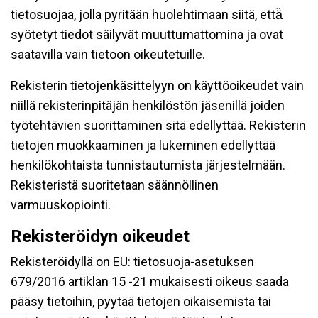
tietosuojaa, jolla pyritään huolehtimaan siitä, että̈
syötetyt tiedot säilyvät muuttumattomina ja ovat
saatavilla vain tietoon oikeutetuille.
Rekisterin tietojenkäsittelyyn on käyttöoikeudet vain
niillä rekisterinpitäjän henkilöstön jäsenillä joiden
työtehtävien suorittaminen sitä edellyttää. Rekisterin
tietojen muokkaaminen ja lukeminen edellyttää
henkilökohtaista tunnistautumista järjestelmään.
Rekisteristä suoritetaan säännöllinen
varmuuskopiointi.
Rekisteröidyn oikeudet
Rekisteröidyllä on EU: tietosuoja-asetuksen
679/2016 artiklan 15 -21 mukaisesti oikeus saada
pääsy tietoihin, pyytää tietojen oikaisemista tai