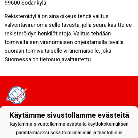
99600 Sodankylä
Rekisteröidyllä on aina oikeus tehdä valitus
valvontaviranomaiselle tavasta, jolla seura käsittelee
rekisteröidyn henkilötietoja. Valitus tehdään
toimivaltaisen viranomaisen ohjeistamalla tavalla
suoraan toimivaltaiselle viranomaiselle, joka
Suomessa on tietosuojavaltuutettu.
Käytämme sivustollamme evästeitä
Tietosuojaseloste
Käytämme sivustollamme evästeitä käyttökokemuksen
Sodankylän Pallo ry - Nuorissa on tulevaisuus
parantamiseksi sekä toiminnallisiin ja tilastollisiin