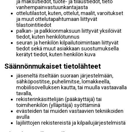
ja maksutiedot, tuote- ja tilaustiedot, tieto
vanhempainvastuunkantajasta
ottelutilastot, kuten, ottelut, maalit, varoitukset
ja muut ottelutapahtumaan liittyvät
tilastointitiedot
palkan- ja palkkionmaksuun liittyvät yksilöivät
tiedot, kuten henkilötunnus
seuran ja henkilön kilpailutoimintaan liittyvät
tiedot sekä muut asiakkaan suostumuksella
kerätyt tiedot, kuten henkilön kuva
Säännönmukaiset tietolähteet
jäseneltä itseltään suoraan järjestelmään,
sähköpostitse, puhelimitse, lomakkeella,
mobiilisovelluksen kautta, tai muulla vastaavalla
tavalla,
rekisterinkäsittelijän (pääkäyttäjä) tai
toimihenkilön (ylläpitäjä) syöttäminä
evästeiden tai muiden vastaavien tekniikoiden
avulla
lajiliittojen rekistereistä ja kilpailujärjestelmistä