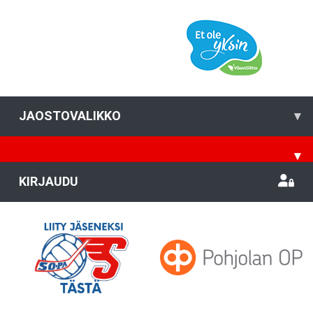
JAOSTOVALIKKO
▾
▾
KIRJAUDU