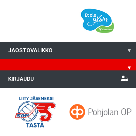
JAOSTOVALIKKO
▾
▾
KIRJAUDU