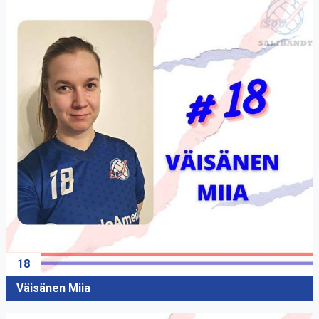
18
Väisänen Miia