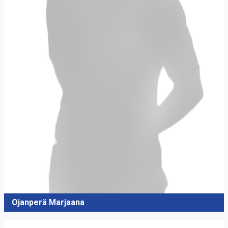
Ojanperä Marjaana