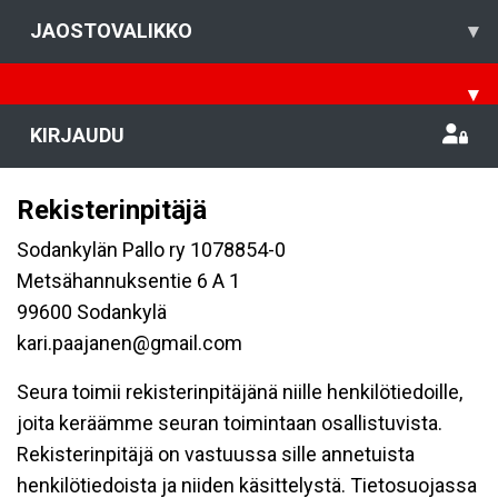
JAOSTOVALIKKO
▾
▾
KIRJAUDU
Rekisterinpitäjä
Sodankylän Pallo ry 1078854-0
Metsähannuksentie 6 A 1
99600 Sodankylä
kari.paajanen@gmail.com
Seura toimii rekisterinpitäjänä niille henkilötiedoille,
joita keräämme seuran toimintaan osallistuvista.
Rekisterinpitäjä on vastuussa sille annetuista
henkilötiedoista ja niiden käsittelystä. Tietosuojassa