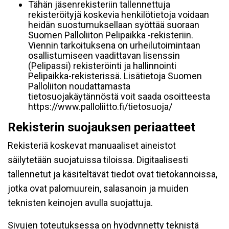
Tähän jäsenrekisteriin tallennettuja
rekisteröityjä koskevia henkilötietoja voidaan
heidän suostumuksellaan syöttää suoraan
Suomen Palloliiton Pelipaikka -rekisteriin.
Viennin tarkoituksena on urheilutoimintaan
osallistumiseen vaadittavan lisenssin
(Pelipassi) rekisteröinti ja hallinnointi
Pelipaikka-rekisterissä. Lisätietoja Suomen
Palloliiton noudattamasta
tietosuojakäytännöstä voit saada osoitteesta
https://www.palloliitto.fi/tietosuoja/
Rekisterin suojauksen periaatteet
Rekisteriä koskevat manuaaliset aineistot
säilytetään suojatuissa tiloissa. Digitaalisesti
tallennetut ja käsiteltävät tiedot ovat tietokannoissa,
jotka ovat palomuurein, salasanoin ja muiden
teknisten keinojen avulla suojattuja.
Sivujen toteutuksessa on hyödynnetty teknistä