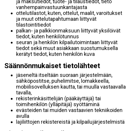
ja maksutiedot, tuote- ja tilaustiedot, tieto
vanhempainvastuunkantajasta
ottelutilastot, kuten, ottelut, maalit, varoitukset
ja muut ottelutapahtumaan liittyvät
tilastointitiedot
palkan- ja palkkionmaksuun liittyvät yksilöivät
tiedot, kuten henkilötunnus
seuran ja henkilön kilpailutoimintaan liittyvät
tiedot sekä muut asiakkaan suostumuksella
kerätyt tiedot, kuten henkilön kuva
Säännönmukaiset tietolähteet
jäseneltä itseltään suoraan järjestelmään,
sähköpostitse, puhelimitse, lomakkeella,
mobiilisovelluksen kautta, tai muulla vastaavalla
tavalla,
rekisterinkäsittelijän (pääkäyttäjä) tai
toimihenkilön (ylläpitäjä) syöttäminä
evästeiden tai muiden vastaavien tekniikoiden
avulla
lajiliittojen rekistereistä ja kilpailujärjestelmistä