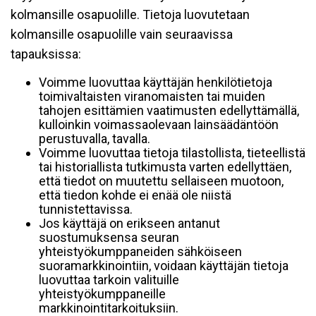
kolmansille osapuolille. Tietoja luovutetaan
kolmansille osapuolille vain seuraavissa
tapauksissa:
Voimme luovuttaa käyttäjän henkilötietoja
toimivaltaisten viranomaisten tai muiden
tahojen esittämien vaatimusten edellyttämällä,
kulloinkin voimassaolevaan lainsäädäntöön
perustuvalla, tavalla.
Voimme luovuttaa tietoja tilastollista, tieteellistä
tai historiallista tutkimusta varten edellyttäen,
että tiedot on muutettu sellaiseen muotoon,
että tiedon kohde ei enää ole niistä
tunnistettavissa.
Jos käyttäjä on erikseen antanut
suostumuksensa seuran
yhteistyökumppaneiden sähköiseen
suoramarkkinointiin, voidaan käyttäjän tietoja
luovuttaa tarkoin valituille
yhteistyökumppaneille
markkinointitarkoituksiin.