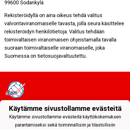
99600 Sodankylä
Rekisteröidyllä on aina oikeus tehdä valitus
valvontaviranomaiselle tavasta, jolla seura käsittelee
rekisteröidyn henkilötietoja. Valitus tehdään
toimivaltaisen viranomaisen ohjeistamalla tavalla
suoraan toimivaltaiselle viranomaiselle, joka
Suomessa on tietosuojavaltuutettu.
Käytämme sivustollamme evästeitä
Tietosuojaseloste
Käytämme sivustollamme evästeitä käyttökokemuksen
Sodankylän Pallo ry - Nuorissa on tulevaisuus
parantamiseksi sekä toiminnallisiin ja tilastollisiin