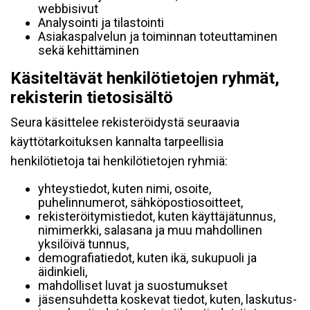
webbisivut
Analysointi ja tilastointi
Asiakaspalvelun ja toiminnan toteuttaminen
sekä kehittäminen
Käsiteltävät henkilötietojen ryhmät,
rekisterin tietosisältö
Seura käsittelee rekisteröidystä seuraavia
käyttötarkoituksen kannalta tarpeellisia
henkilötietoja tai henkilötietojen ryhmiä:
yhteystiedot, kuten nimi, osoite,
puhelinnumerot, sähköpostiosoitteet,
rekisteröitymistiedot, kuten käyttäjätunnus,
nimimerkki, salasana ja muu mahdollinen
yksilöivä tunnus,
demografiatiedot, kuten ikä, sukupuoli ja
äidinkieli,
mahdolliset luvat ja suostumukset
jäsensuhdetta koskevat tiedot, kuten, laskutus-