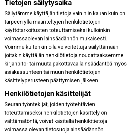
Tietojen säilytysaika
Säilytämme käyttäjän tietoja vain niin kauan kuin on
tarpeen yllä määriteltyjen henkilötietojen
käyttötarkoitusten toteuttamiseksi kulloinkin
voimassaolevan lainsäädännön mukaisesti.
Voimme kuitenkin olla velvoitettuja säilyttämään
joitakin käyttäjän henkilötietoja noudattaaksemme
kirjanpito- tai muuta pakottavaa lainsäädäntöä myös
asiakassuhteen tai muun henkilötietojen
käsittelyperusteen päättymisen jälkeen.
Henkilötietojen käsittelijät
Seuran työntekijät, joiden työtehtävien
toteuttamiseksi henkilötietojen käsittely on
välttämätöntä, voivat käsitellä henkilötietoja
voimassa olevan tietosuojalainsäädännön