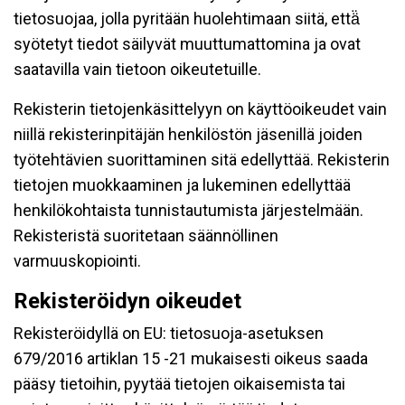
tietosuojaa, jolla pyritään huolehtimaan siitä, että̈
syötetyt tiedot säilyvät muuttumattomina ja ovat
saatavilla vain tietoon oikeutetuille.
Rekisterin tietojenkäsittelyyn on käyttöoikeudet vain
niillä rekisterinpitäjän henkilöstön jäsenillä joiden
työtehtävien suorittaminen sitä edellyttää. Rekisterin
tietojen muokkaaminen ja lukeminen edellyttää
henkilökohtaista tunnistautumista järjestelmään.
Rekisteristä suoritetaan säännöllinen
varmuuskopiointi.
Rekisteröidyn oikeudet
Rekisteröidyllä on EU: tietosuoja-asetuksen
679/2016 artiklan 15 -21 mukaisesti oikeus saada
pääsy tietoihin, pyytää tietojen oikaisemista tai