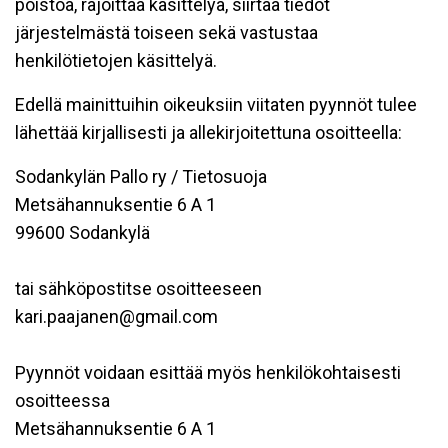
poistoa, rajoittaa käsittelyä, siirtää tiedot
järjestelmästä toiseen sekä vastustaa
henkilötietojen käsittelyä.
Edellä mainittuihin oikeuksiin viitaten pyynnöt tulee
lähettää kirjallisesti ja allekirjoitettuna osoitteella:
Sodankylän Pallo ry / Tietosuoja
Metsähannuksentie 6 A 1
99600 Sodankylä
tai sähköpostitse osoitteeseen
kari.paajanen@gmail.com
Pyynnöt voidaan esittää myös henkilökohtaisesti
osoitteessa
Metsähannuksentie 6 A 1