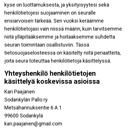
kyse on luottamuksesta, ja yksityisyytesi sekä
henkilötietojesi suojaaminen on seuralle
ensiarvoisen tärkeää. Sen vuoksi keräämme
henkilötietojasi vain niissä määrin, kuin tarvitsemme
niitä ylläpitääksemme ja hoitaaksemme suhdetta
seuran toimintaan osallistuviin. Tässä
tietosuojaselosteessa on käsitelty niitä periaatteita,
joita seura toteuttaa henkilötietoja käsittelyssä.
Yhteyshenkilö henkilötietojen
käsittelyä koskevissa asioissa
Kari Paajanen
Sodankylän Pallo ry
Metsähannuksentie 6 A 1
99600 Sodankylä
kari.paajanen@gmail.com