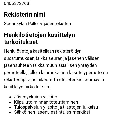
0405372768
Rekisterin nimi
Sodankylän Pallo ry jäsenrekisteri
Henkilötietojen käsittelyn
tarkoitukset
Henkilötietoja käsitellään rekisteröidyn
suostumuksen taikka seuran ja jäsenen välisen
jäsensuhteen taikka muun asiallisen yhteyden
perusteella, jolloin lainmukainen käsittelyperuste on
rekisterinpitäjän oikeutettu etu, etenkin seuraaviin
käsittelyn tarkoituksiin:
Jäsenyyksien ylläpito
Kilpailutoiminnan toteuttaminen
Tulospalvelun ylläpito ja tilastojen julkaisu
Sähköinen jäsenviestintä, esimerkiksi