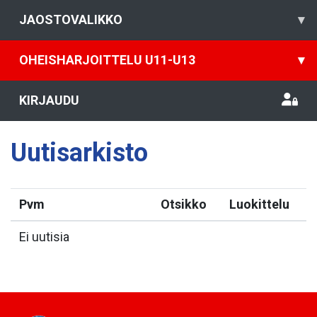
JAOSTOVALIKKO
▾
OHEISHARJOITTELU U11-U13
▾
KIRJAUDU
Uutisarkisto
Pvm
Otsikko
Luokittelu
Ei uutisia