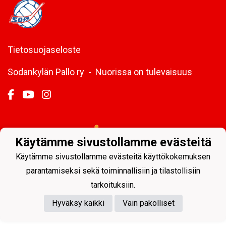
Tietosuojaseloste
Sodankylän Pallo ry - Nuorissa on tulevaisuus
Powered by
Käytämme sivustollamme evästeitä
Käytämme sivustollamme evästeitä käyttökokemuksen
parantamiseksi sekä toiminnallisiin ja tilastollisiin
tarkoituksiin.
Hyväksy kaikki
Vain pakolliset