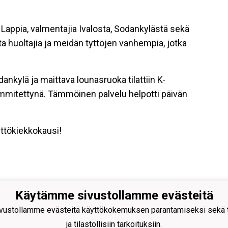
Lappia, valmentajia Ivalosta, Sodankylästä sekä
a huoltajia ja meidän tyttöjen vanhempia, jotka
dankylä ja maittava lounasruoka tilattiin K-
mmitettynä. Tämmöinen palvelu helpotti päivän
tyttökiekkokausi!
Käytämme sivustollamme evästeitä
kylän Pallo ry - Nuorissa on
aisuus
ustollamme evästeitä käyttökokemuksen parantamiseksi sekä to
ja tilastollisiin tarkoituksiin.