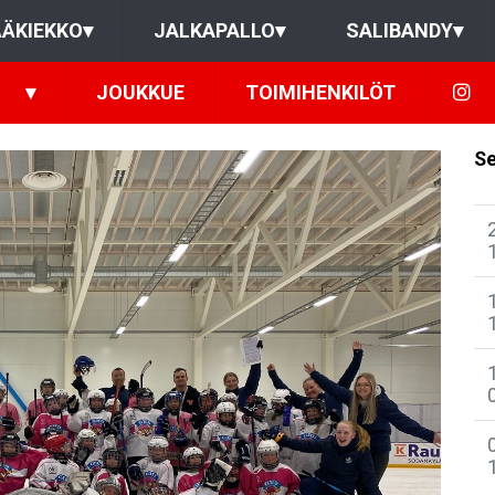
ÄKIEKKO
▾
JALKAPALLO
▾
SALIBANDY
▾
▾
JOUKKUE
TOIMIHENKILÖT
Se