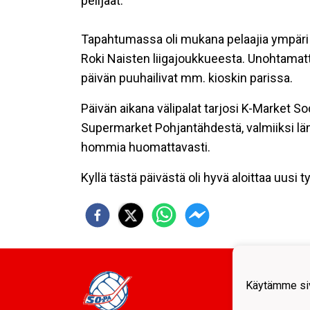
pelijäät.
Tapahtumassa oli mukana pelaajia ympäri 
Roki Naisten liigajoukkueesta. Unohtamatt
päivän puuhailivat mm. kioskin parissa.
Päivän aikana välipalat tarjosi K-Market So
Supermarket Pohjantähdestä, valmiiksi lä
hommia huomattavasti.
Kyllä tästä päivästä oli hyvä aloittaa uusi 
Sodan
tulev
Käytämme siv