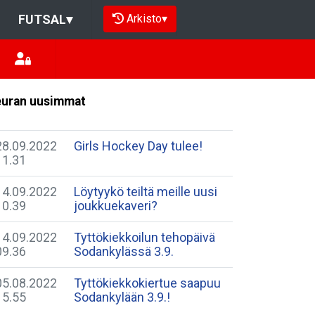
Arkisto
▾
FUTSAL
▾
uran uusimmat
28.09.2022
Girls Hockey Day tulee!
11.31
14.09.2022
Löytyykö teiltä meille uusi
10.39
joukkuekaveri?
14.09.2022
Tyttökiekkoilun tehopäivä
09.36
Sodankylässä 3.9.
05.08.2022
Tyttökiekkokiertue saapuu
15.55
Sodankylään 3.9.!