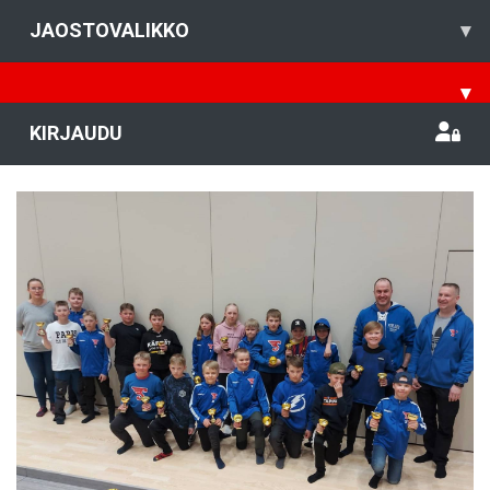
JAOSTOVALIKKO
▾
▾
KIRJAUDU