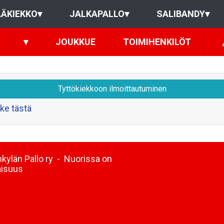
ÄKIEKKO
▾
JALKAPALLO
▾
SALIBANDY
▾
▾
JOUKKUE
TOIMIHENKILÖT
Tyttökiekkoon ilmoittautuminen
ke tästä
kylän Pallo ry - Nuorissa on
aisuus