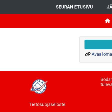
SEURAN ETUSIVU
JÄ
Avaa loma
Sodan
tulev
Tietosuojaseloste