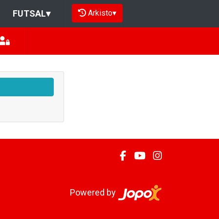
Arkisto
▾
FUTSAL
▾
Powered by