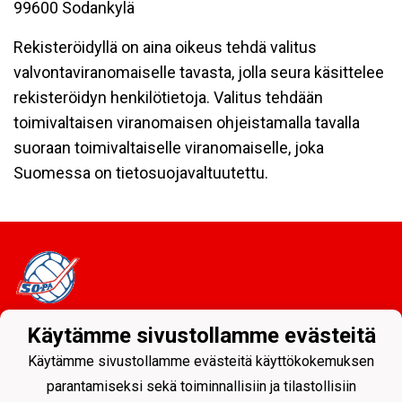
99600 Sodankylä
Rekisteröidyllä on aina oikeus tehdä valitus
valvontaviranomaiselle tavasta, jolla seura käsittelee
rekisteröidyn henkilötietoja. Valitus tehdään
toimivaltaisen viranomaisen ohjeistamalla tavalla
suoraan toimivaltaiselle viranomaiselle, joka
Suomessa on tietosuojavaltuutettu.
Käytämme sivustollamme evästeitä
Tietosuojaseloste
Käytämme sivustollamme evästeitä käyttökokemuksen
Sodankylän Pallo ry - Nuorissa on tulevaisuus
parantamiseksi sekä toiminnallisiin ja tilastollisiin