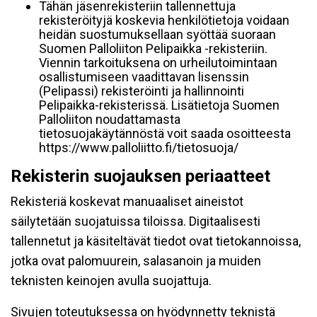
Tähän jäsenrekisteriin tallennettuja
rekisteröityjä koskevia henkilötietoja voidaan
heidän suostumuksellaan syöttää suoraan
Suomen Palloliiton Pelipaikka -rekisteriin.
Viennin tarkoituksena on urheilutoimintaan
osallistumiseen vaadittavan lisenssin
(Pelipassi) rekisteröinti ja hallinnointi
Pelipaikka-rekisterissä. Lisätietoja Suomen
Palloliiton noudattamasta
tietosuojakäytännöstä voit saada osoitteesta
https://www.palloliitto.fi/tietosuoja/
Rekisterin suojauksen periaatteet
Rekisteriä koskevat manuaaliset aineistot
säilytetään suojatuissa tiloissa. Digitaalisesti
tallennetut ja käsiteltävät tiedot ovat tietokannoissa,
jotka ovat palomuurein, salasanoin ja muiden
teknisten keinojen avulla suojattuja.
Sivujen toteutuksessa on hyödynnetty teknistä