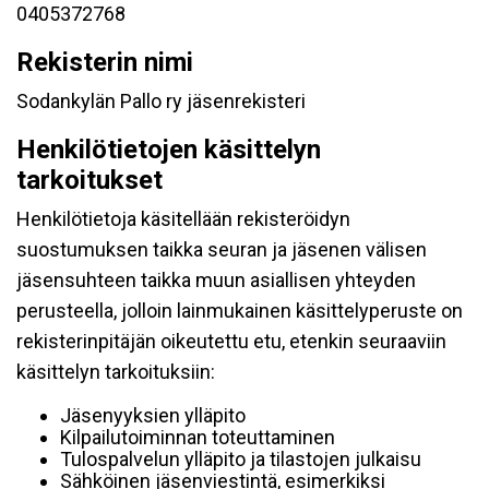
0405372768
Rekisterin nimi
Sodankylän Pallo ry jäsenrekisteri
Henkilötietojen käsittelyn
tarkoitukset
Henkilötietoja käsitellään rekisteröidyn
suostumuksen taikka seuran ja jäsenen välisen
jäsensuhteen taikka muun asiallisen yhteyden
perusteella, jolloin lainmukainen käsittelyperuste on
rekisterinpitäjän oikeutettu etu, etenkin seuraaviin
käsittelyn tarkoituksiin:
Jäsenyyksien ylläpito
Kilpailutoiminnan toteuttaminen
Tulospalvelun ylläpito ja tilastojen julkaisu
Sähköinen jäsenviestintä, esimerkiksi