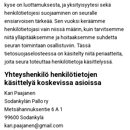
kyse on luottamuksesta, ja yksityisyytesi sekä
henkilötietojesi suojaaminen on seuralle
ensiarvoisen tärkeää. Sen vuoksi keräämme
henkilötietojasi vain niissä määrin, kuin tarvitsemme
niitä ylläpitääksemme ja hoitaaksemme suhdetta
seuran toimintaan osallistuviin. Tässä
tietosuojaselosteessa on käsitelty niitä periaatteita,
joita seura toteuttaa henkilötietoja käsittelyssä.
Yhteyshenkilö henkilötietojen
käsittelyä koskevissa asioissa
Kari Paajanen
Sodankylän Pallo ry
Metsähannuksentie 6 A 1
99600 Sodankylä
kari.paajanen@gmail.com