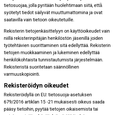
tietosuojaa, jolla pyritään huolehtimaan siitä, että̈
syötetyt tiedot säilyvät muuttumattomina ja ovat
saatavilla vain tietoon oikeutetuille.
Rekisterin tietojenkäsittelyyn on käyttöoikeudet vain
niillä rekisterinpitäjän henkilöstön jäsenillä joiden
työtehtävien suorittaminen sitä edellyttää. Rekisterin
tietojen muokkaaminen ja lukeminen edellyttää
henkilökohtaista tunnistautumista järjestelmään.
Rekisteristä suoritetaan säännöllinen
varmuuskopiointi.
Rekisteröidyn oikeudet
Rekisteröidyllä on EU: tietosuoja-asetuksen
679/2016 artiklan 15 -21 mukaisesti oikeus saada
pääsy tietoihin, pyytää tietojen oikaisemista tai