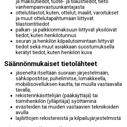
ja maksutiedot, tuote- ja tilaustiedot, tieto
vanhempainvastuunkantajasta
ottelutilastot, kuten, ottelut, maalit, varoitukset
ja muut ottelutapahtumaan liittyvät
tilastointitiedot
palkan- ja palkkionmaksuun liittyvät yksilöivät
tiedot, kuten henkilötunnus
seuran ja henkilön kilpailutoimintaan liittyvät
tiedot sekä muut asiakkaan suostumuksella
kerätyt tiedot, kuten henkilön kuva
Säännönmukaiset tietolähteet
jäseneltä itseltään suoraan järjestelmään,
sähköpostitse, puhelimitse, lomakkeella,
mobiilisovelluksen kautta, tai muulla vastaavalla
tavalla,
rekisterinkäsittelijän (pääkäyttäjä) tai
toimihenkilön (ylläpitäjä) syöttäminä
evästeiden tai muiden vastaavien tekniikoiden
avulla
lajiliittojen rekistereistä ja kilpailujärjestelmistä