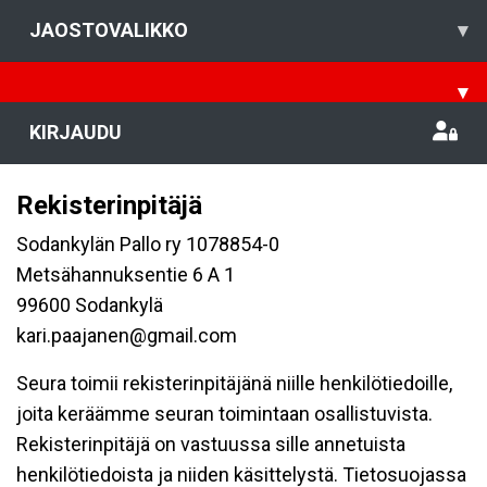
JAOSTOVALIKKO
▾
▾
KIRJAUDU
Rekisterinpitäjä
Sodankylän Pallo ry 1078854-0
Metsähannuksentie 6 A 1
99600 Sodankylä
kari.paajanen@gmail.com
Seura toimii rekisterinpitäjänä niille henkilötiedoille,
joita keräämme seuran toimintaan osallistuvista.
Rekisterinpitäjä on vastuussa sille annetuista
henkilötiedoista ja niiden käsittelystä. Tietosuojassa