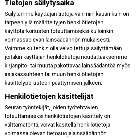
Tietojen säilytysaika
Säilytämme käyttäjän tietoja vain niin kauan kuin on
tarpeen yllä määriteltyjen henkilötietojen
käyttötarkoitusten toteuttamiseksi kulloinkin
voimassaolevan lainsäädännön mukaisesti.
Voimme kuitenkin olla velvoitettuja säilyttämään
joitakin käyttäjän henkilötietoja noudattaaksemme
kirjanpito- tai muuta pakottavaa lainsäädäntöä myös
asiakassuhteen tai muun henkilötietojen
käsittelyperusteen päättymisen jälkeen.
Henkilötietojen käsittelijät
Seuran työntekijät, joiden työtehtävien
toteuttamiseksi henkilötietojen käsittely on
välttämätöntä, voivat käsitellä henkilötietoja
voimassa olevan tietosuojalainsäädännön