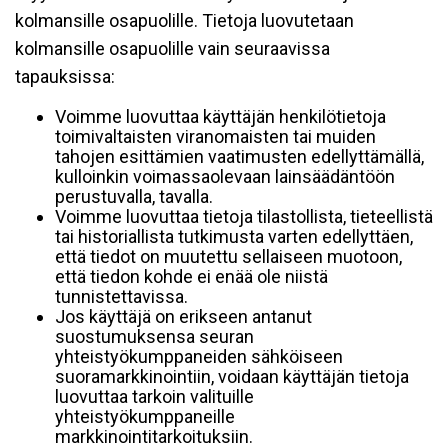
kolmansille osapuolille. Tietoja luovutetaan
kolmansille osapuolille vain seuraavissa
tapauksissa:
Voimme luovuttaa käyttäjän henkilötietoja
toimivaltaisten viranomaisten tai muiden
tahojen esittämien vaatimusten edellyttämällä,
kulloinkin voimassaolevaan lainsäädäntöön
perustuvalla, tavalla.
Voimme luovuttaa tietoja tilastollista, tieteellistä
tai historiallista tutkimusta varten edellyttäen,
että tiedot on muutettu sellaiseen muotoon,
että tiedon kohde ei enää ole niistä
tunnistettavissa.
Jos käyttäjä on erikseen antanut
suostumuksensa seuran
yhteistyökumppaneiden sähköiseen
suoramarkkinointiin, voidaan käyttäjän tietoja
luovuttaa tarkoin valituille
yhteistyökumppaneille
markkinointitarkoituksiin.