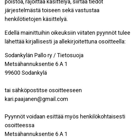
poistoa, rajoittaa käsittelyä, siirtää tiedot
järjestelmästä toiseen sekä vastustaa
henkilötietojen käsittelyä.
Edellä mainittuihin oikeuksiin viitaten pyynnöt tulee
lähettää kirjallisesti ja allekirjoitettuna osoitteella:
Sodankylän Pallo ry / Tietosuoja
Metsähannuksentie 6 A 1
99600 Sodankylä
tai sähköpostitse osoitteeseen
kari.paajanen@gmail.com
Pyynnöt voidaan esittää myös henkilökohtaisesti
osoitteessa
Metsähannuksentie 6 A 1