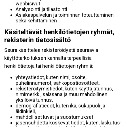
webbisivut
Analysointi ja tilastointi
Asiakaspalvelun ja toiminnan toteuttaminen
sekä kehittäminen
Käsiteltävät henkilötietojen ryhmät,
rekisterin tietosisältö
Seura käsittelee rekisteröidystä seuraavia
käyttötarkoituksen kannalta tarpeellisia
henkilötietoja tai henkilötietojen ryhmiä:
yhteystiedot, kuten nimi, osoite,
puhelinnumerot, sähköpostiosoitteet,
rekisteröitymistiedot, kuten käyttäjätunnus,
nimimerkki, salasana ja muu mahdollinen
yksilöivä tunnus,
demografiatiedot, kuten ikä, sukupuoli ja
äidinkieli,
mahdolliset luvat ja suostumukset
jäsensuhdetta koskevat tiedot, kuten, laskutus-