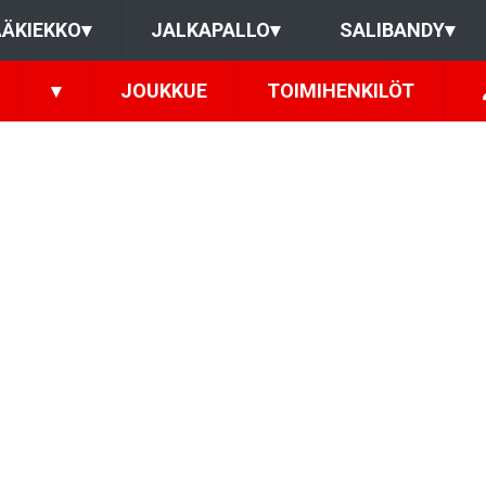
ÄKIEKKO
▾
JALKAPALLO
▾
SALIBANDY
▾
▾
JOUKKUE
TOIMIHENKILÖT