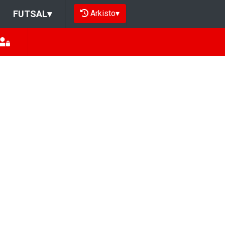
Arkisto
▾
FUTSAL
▾