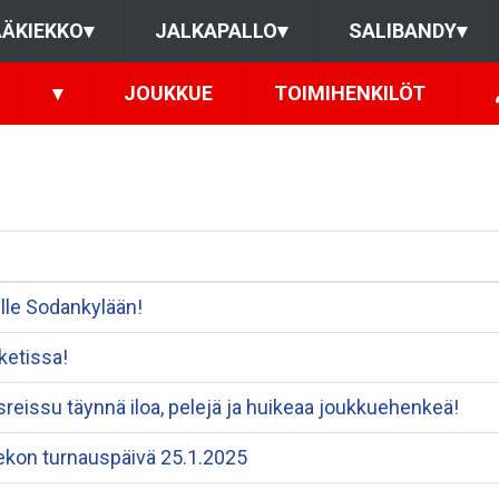
ÄKIEKKO
▾
JALKAPALLO
▾
SALIBANDY
▾
▾
JOUKKUE
TOIMIHENKILÖT
ille Sodankylään!
ketissa!
reissu täynnä iloa, pelejä ja huikeaa joukkuehenkeä!
iekon turnauspäivä 25.1.2025