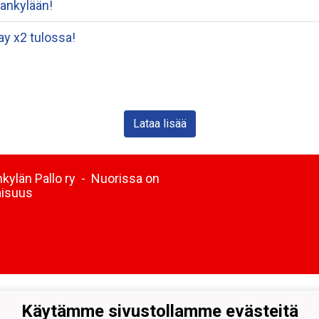
ankylään!
ay x2 tulossa!
Lataa lisää
kylän Pallo ry - Nuorissa on
aisuus
Käytämme sivustollamme evästeitä