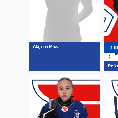
Alajärvi Mico
2
Pelk