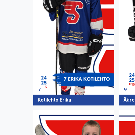
7
9
Kotilehto Erika
Ääre