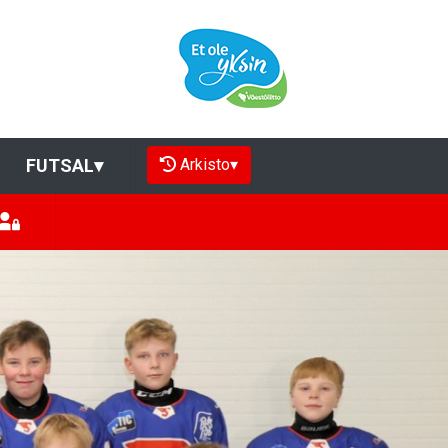
Arkisto
▾
FUTSAL
▾