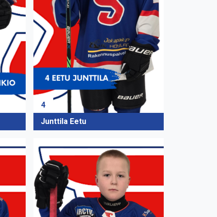
4
Junttila Eetu