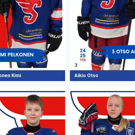
3
onen Kimi
Aikio Otso