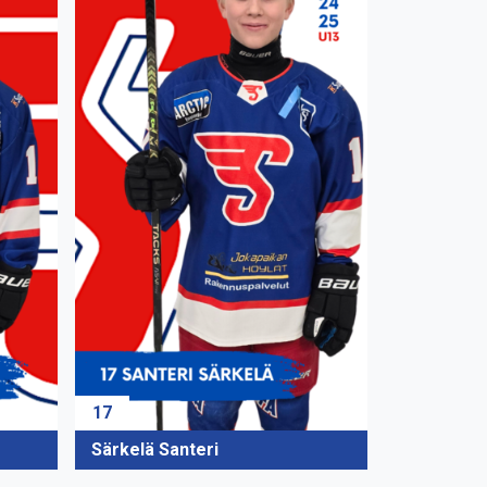
17
Särkelä Santeri