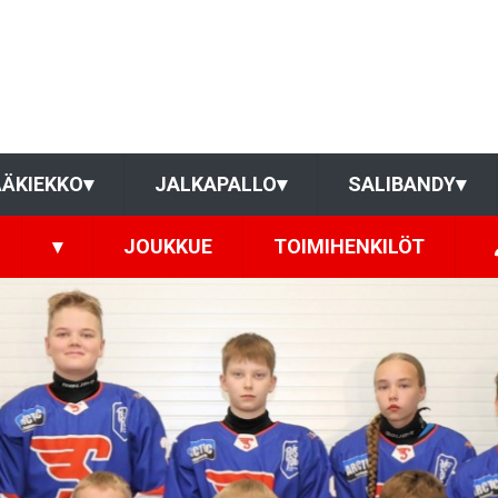
ÄKIEKKO
▾
JALKAPALLO
▾
SALIBANDY
▾
▾
JOUKKUE
TOIMIHENKILÖT