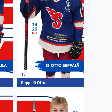
13
Seppälä Otto