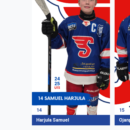
14
15
Harjula Samuel
Ojan