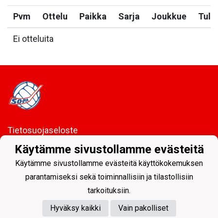
Pvm
Ottelu
Paikka
Sarja
Joukkue
Tulo
Ei otteluita
Tietosuojaseloste
Käytämme sivustollamme evästeitä
Sodankylän Pallo ry - Nuorissa on tulevaisuus
Käytämme sivustollamme evästeitä käyttökokemuksen
parantamiseksi sekä toiminnallisiin ja tilastollisiin
tarkoituksiin.
Hyväksy kaikki
Vain pakolliset
Powered by