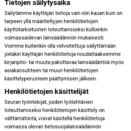
Tietojen säilytysaika
Säilytämme käyttäjän tietoja vain niin kauan kuin on
tarpeen yllä määriteltyjen henkilötietojen
käyttötarkoitusten toteuttamiseksi kulloinkin
voimassaolevan lainsäädännön mukaisesti.
Voimme kuitenkin olla velvoitettuja säilyttämään
joitakin käyttäjän henkilötietoja noudattaaksemme
kirjanpito- tai muuta pakottavaa lainsäädäntöä myös
asiakassuhteen tai muun henkilötietojen
käsittelyperusteen päättymisen jälkeen.
Henkilötietojen käsittelijät
Seuran työntekijät, joiden työtehtävien
toteuttamiseksi henkilötietojen käsittely on
välttämätöntä, voivat käsitellä henkilötietoja
voimassa olevan tietosuojalainsäädännön