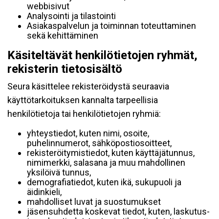
webbisivut
Analysointi ja tilastointi
Asiakaspalvelun ja toiminnan toteuttaminen
sekä kehittäminen
Käsiteltävät henkilötietojen ryhmät,
rekisterin tietosisältö
Seura käsittelee rekisteröidystä seuraavia
käyttötarkoituksen kannalta tarpeellisia
henkilötietoja tai henkilötietojen ryhmiä:
yhteystiedot, kuten nimi, osoite,
puhelinnumerot, sähköpostiosoitteet,
rekisteröitymistiedot, kuten käyttäjätunnus,
nimimerkki, salasana ja muu mahdollinen
yksilöivä tunnus,
demografiatiedot, kuten ikä, sukupuoli ja
äidinkieli,
mahdolliset luvat ja suostumukset
jäsensuhdetta koskevat tiedot, kuten, laskutus-