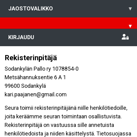
JAOSTOVALIKKO
▾
▾
KIRJAUDU
Rekisterinpitäjä
Sodankylän Pallo ry 1078854-0
Metsähannuksentie 6 A 1
99600 Sodankylä
kari.paajanen@gmail.com
Seura toimii rekisterinpitäjänä niille henkilötiedoille,
joita keräämme seuran toimintaan osallistuvista.
Rekisterinpitäjä on vastuussa sille annetuista
henkilötiedoista ja niiden käsittelystä. Tietosuojassa