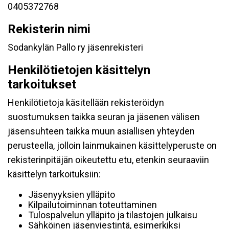
0405372768
Rekisterin nimi
Sodankylän Pallo ry jäsenrekisteri
Henkilötietojen käsittelyn
tarkoitukset
Henkilötietoja käsitellään rekisteröidyn
suostumuksen taikka seuran ja jäsenen välisen
jäsensuhteen taikka muun asiallisen yhteyden
perusteella, jolloin lainmukainen käsittelyperuste on
rekisterinpitäjän oikeutettu etu, etenkin seuraaviin
käsittelyn tarkoituksiin:
Jäsenyyksien ylläpito
Kilpailutoiminnan toteuttaminen
Tulospalvelun ylläpito ja tilastojen julkaisu
Sähköinen jäsenviestintä, esimerkiksi