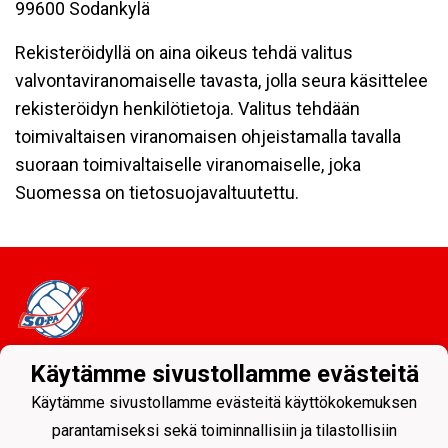
99600 Sodankylä
Rekisteröidyllä on aina oikeus tehdä valitus
valvontaviranomaiselle tavasta, jolla seura käsittelee
rekisteröidyn henkilötietoja. Valitus tehdään
toimivaltaisen viranomaisen ohjeistamalla tavalla
suoraan toimivaltaiselle viranomaiselle, joka
Suomessa on tietosuojavaltuutettu.
Käytämme sivustollamme evästeitä
Tietosuojaseloste
Käytämme sivustollamme evästeitä käyttökokemuksen
Sodankylän Pallo ry - Nuorissa on tulevaisuus
parantamiseksi sekä toiminnallisiin ja tilastollisiin