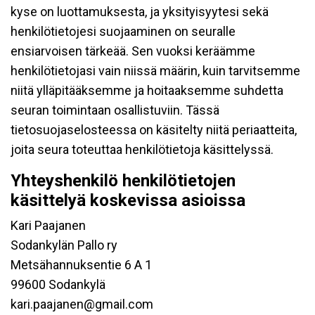
kyse on luottamuksesta, ja yksityisyytesi sekä
henkilötietojesi suojaaminen on seuralle
ensiarvoisen tärkeää. Sen vuoksi keräämme
henkilötietojasi vain niissä määrin, kuin tarvitsemme
niitä ylläpitääksemme ja hoitaaksemme suhdetta
seuran toimintaan osallistuviin. Tässä
tietosuojaselosteessa on käsitelty niitä periaatteita,
joita seura toteuttaa henkilötietoja käsittelyssä.
Yhteyshenkilö henkilötietojen
käsittelyä koskevissa asioissa
Kari Paajanen
Sodankylän Pallo ry
Metsähannuksentie 6 A 1
99600 Sodankylä
kari.paajanen@gmail.com