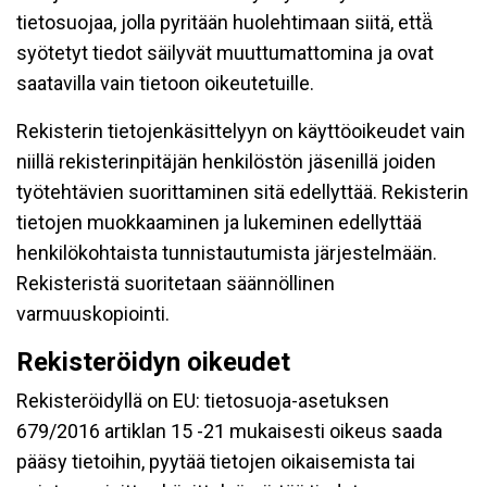
tietosuojaa, jolla pyritään huolehtimaan siitä, että̈
syötetyt tiedot säilyvät muuttumattomina ja ovat
saatavilla vain tietoon oikeutetuille.
Rekisterin tietojenkäsittelyyn on käyttöoikeudet vain
niillä rekisterinpitäjän henkilöstön jäsenillä joiden
työtehtävien suorittaminen sitä edellyttää. Rekisterin
tietojen muokkaaminen ja lukeminen edellyttää
henkilökohtaista tunnistautumista järjestelmään.
Rekisteristä suoritetaan säännöllinen
varmuuskopiointi.
Rekisteröidyn oikeudet
Rekisteröidyllä on EU: tietosuoja-asetuksen
679/2016 artiklan 15 -21 mukaisesti oikeus saada
pääsy tietoihin, pyytää tietojen oikaisemista tai