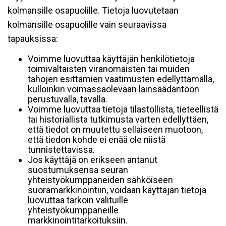
kolmansille osapuolille. Tietoja luovutetaan
kolmansille osapuolille vain seuraavissa
tapauksissa:
Voimme luovuttaa käyttäjän henkilötietoja
toimivaltaisten viranomaisten tai muiden
tahojen esittämien vaatimusten edellyttämällä,
kulloinkin voimassaolevaan lainsäädäntöön
perustuvalla, tavalla.
Voimme luovuttaa tietoja tilastollista, tieteellistä
tai historiallista tutkimusta varten edellyttäen,
että tiedot on muutettu sellaiseen muotoon,
että tiedon kohde ei enää ole niistä
tunnistettavissa.
Jos käyttäjä on erikseen antanut
suostumuksensa seuran
yhteistyökumppaneiden sähköiseen
suoramarkkinointiin, voidaan käyttäjän tietoja
luovuttaa tarkoin valituille
yhteistyökumppaneille
markkinointitarkoituksiin.