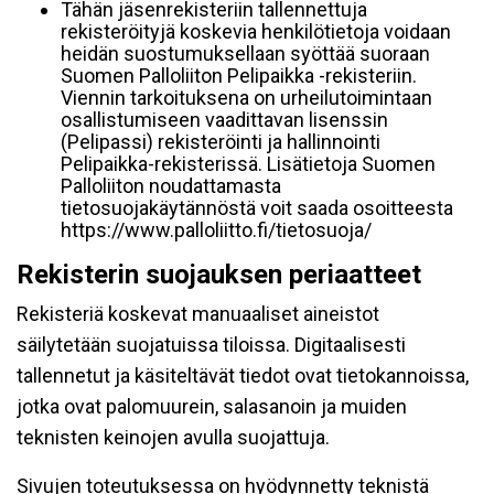
Tähän jäsenrekisteriin tallennettuja
rekisteröityjä koskevia henkilötietoja voidaan
heidän suostumuksellaan syöttää suoraan
Suomen Palloliiton Pelipaikka -rekisteriin.
Viennin tarkoituksena on urheilutoimintaan
osallistumiseen vaadittavan lisenssin
(Pelipassi) rekisteröinti ja hallinnointi
Pelipaikka-rekisterissä. Lisätietoja Suomen
Palloliiton noudattamasta
tietosuojakäytännöstä voit saada osoitteesta
https://www.palloliitto.fi/tietosuoja/
Rekisterin suojauksen periaatteet
Rekisteriä koskevat manuaaliset aineistot
säilytetään suojatuissa tiloissa. Digitaalisesti
tallennetut ja käsiteltävät tiedot ovat tietokannoissa,
jotka ovat palomuurein, salasanoin ja muiden
teknisten keinojen avulla suojattuja.
Sivujen toteutuksessa on hyödynnetty teknistä