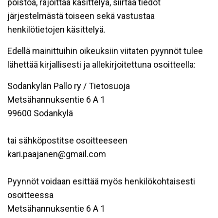
poistoa, rajoittaa käsittelyä, siirtää tiedot
järjestelmästä toiseen sekä vastustaa
henkilötietojen käsittelyä.
Edellä mainittuihin oikeuksiin viitaten pyynnöt tulee
lähettää kirjallisesti ja allekirjoitettuna osoitteella:
Sodankylän Pallo ry / Tietosuoja
Metsähannuksentie 6 A 1
99600 Sodankylä
tai sähköpostitse osoitteeseen
kari.paajanen@gmail.com
Pyynnöt voidaan esittää myös henkilökohtaisesti
osoitteessa
Metsähannuksentie 6 A 1