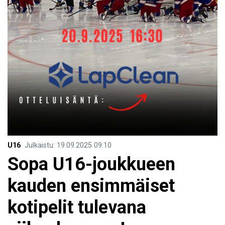
U16
Julkaistu
:
19.09.2025
09.10
Sopa U16-joukkueen
kauden ensimmäiset
kotipelit tulevana